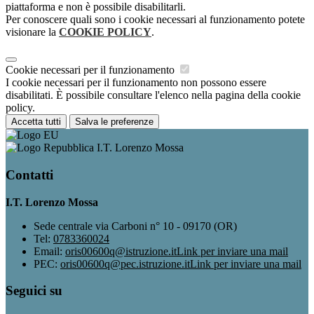
piattaforma e non è possibile disabilitarli.
Per conoscere quali sono i cookie necessari al funzionamento potete
visionare la
COOKIE POLICY
.
Cookie necessari per il funzionamento
I cookie necessari per il funzionamento non possono essere
disabilitati. È possibile consultare l'elenco nella pagina della cookie
policy.
Accetta tutti
Salva le preferenze
I.T. Lorenzo Mossa
Contatti
I.T. Lorenzo Mossa
Sede centrale via Carboni n° 10 - 09170 (OR)
Tel:
0783360024
Email:
oris00600q@istruzione.it
Link per inviare una mail
PEC:
oris00600q@pec.istruzione.it
Link per inviare una mail
Seguici su