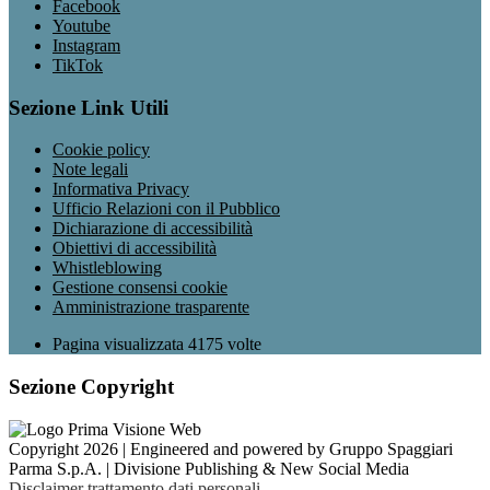
Facebook
Youtube
Instagram
TikTok
Sezione Link Utili
Cookie policy
Note legali
Informativa Privacy
Ufficio Relazioni con il Pubblico
Dichiarazione di accessibilità
Obiettivi di accessibilità
Whistleblowing
Gestione consensi cookie
Amministrazione trasparente
Pagina visualizzata
4175
volte
Sezione Copyright
Copyright 2026 | Engineered and powered by Gruppo Spaggiari
Parma S.p.A. | Divisione Publishing & New Social Media
Disclaimer trattamento dati personali