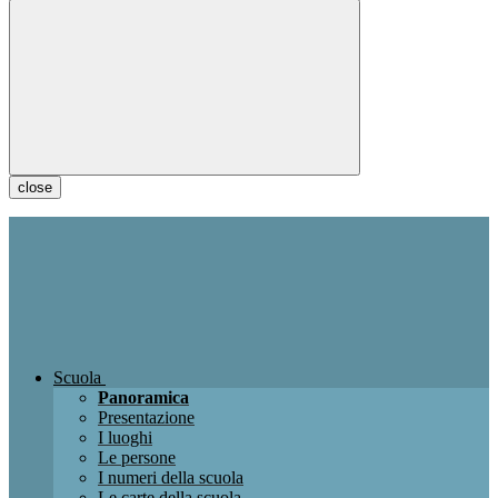
close
Scuola
Panoramica
Presentazione
I luoghi
Le persone
I numeri della scuola
Le carte della scuola