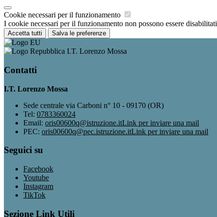
Cookie necessari per il funzionamento
I cookie necessari per il funzionamento non possono essere disabilitati.
Accetta tutti
Salva le preferenze
I.T. Lorenzo Mossa
Contatti
I.T. Lorenzo Mossa
Sede centrale via Carboni n° 10 - 09170 (OR)
Tel:
0783360024
Email:
oris00600q@istruzione.it
Link per inviare una mail
PEC:
oris00600q@pec.istruzione.it
Link per inviare una mail
Seguici su
Facebook
Youtube
Instagram
TikTok
Sezione Link Utili