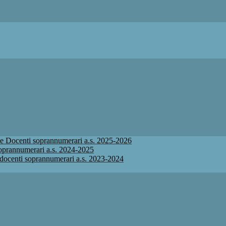
ione Docenti soprannumerari a.s. 2025-2026
 soprannumerari a.s. 2024-2025
ne docenti soprannumerari a.s. 2023-2024