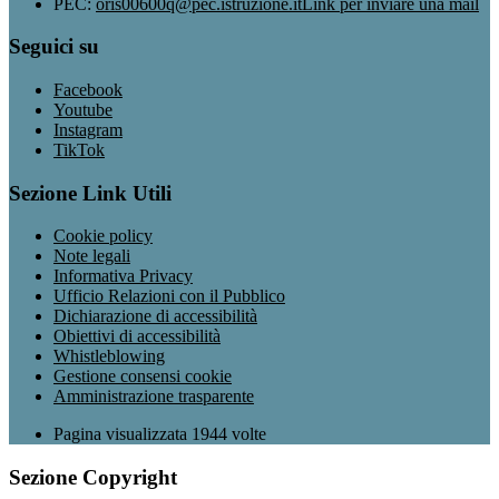
PEC:
oris00600q@pec.istruzione.it
Link per inviare una mail
Seguici su
Facebook
Youtube
Instagram
TikTok
Sezione Link Utili
Cookie policy
Note legali
Informativa Privacy
Ufficio Relazioni con il Pubblico
Dichiarazione di accessibilità
Obiettivi di accessibilità
Whistleblowing
Gestione consensi cookie
Amministrazione trasparente
Pagina visualizzata
1944
volte
Sezione Copyright