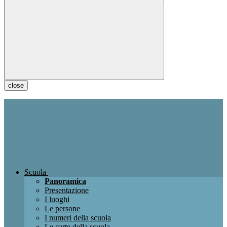
close
Scuola
Panoramica
Presentazione
I luoghi
Le persone
I numeri della scuola
Le carte della scuola