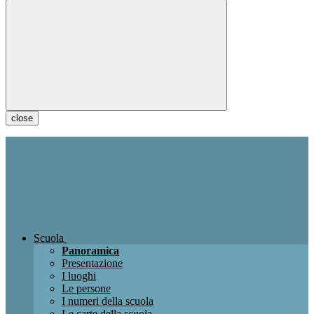
close
Scuola
Panoramica
Presentazione
I luoghi
Le persone
I numeri della scuola
Le carte della scuola