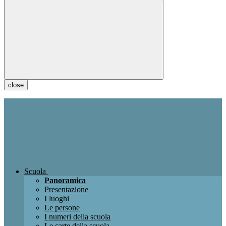
close
Scuola
Panoramica
Presentazione
I luoghi
Le persone
I numeri della scuola
Le carte della scuola