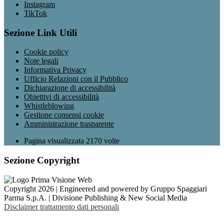
Instagram
TikTok
Sezione Link Utili
Cookie policy
Note legali
Informativa Privacy
Ufficio Relazioni con il Pubblico
Dichiarazione di accessibilità
Obiettivi di accessibilità
Whistleblowing
Gestione consensi cookie
Amministrazione trasparente
Pagina visualizzata
2170
volte
Sezione Copyright
Copyright 2026 | Engineered and powered by Gruppo Spaggiari
Parma S.p.A. | Divisione Publishing & New Social Media
Disclaimer trattamento dati personali