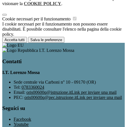
visionare la
COOKIE POLICY
.
Cookie necessari per il funzionamento
I cookie necessari per il funzionamento non possono essere
disabilitati. È possibile consultare l'elenco nella pagina della cookie
policy.
Accetta tutti
Salva le preferenze
I.T. Lorenzo Mossa
Contatti
I.T. Lorenzo Mossa
Sede centrale via Carboni n° 10 - 09170 (OR)
Tel:
0783360024
Email:
oris00600q@istruzione.it
Link per inviare una mail
PEC:
oris00600q@pec.istruzione.it
Link per inviare una mail
Seguici su
Facebook
Youtube