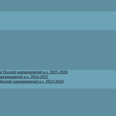
ione Docenti soprannumerari a.s. 2025-2026
 soprannumerari a.s. 2024-2025
ne docenti soprannumerari a.s. 2023-2024