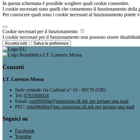
In questa schermata è possibile scegliere quali cookie consentire.
I cookie necessari sono quelli che consentono il funzionamento della pi
Per conoscere quali sono i cookie necessari al funzionamento potete v
Cookie necessari per il funzionamento
I cookie necessari per il funzionamento non possono essere disabilitati.
Accetta tutti
Salva le preferenze
I.T. Lorenzo Mossa
Contatti
I.T. Lorenzo Mossa
Sede centrale via Carboni n° 10 - 09170 (OR)
Tel:
0783360024
Email:
oris00600q@istruzione.it
Link per inviare una mail
PEC:
oris00600q@pec.istruzione.it
Link per inviare una mail
Seguici su
Facebook
Youtube