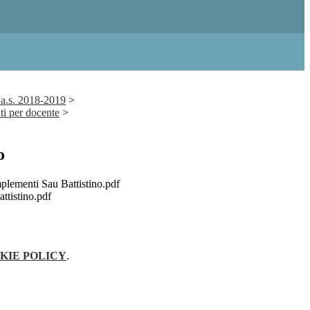
'a.s. 2018-2019
>
i per docente
>
o
lementi Sau Battistino.pdf
ttistino.pdf
KIE POLICY
.