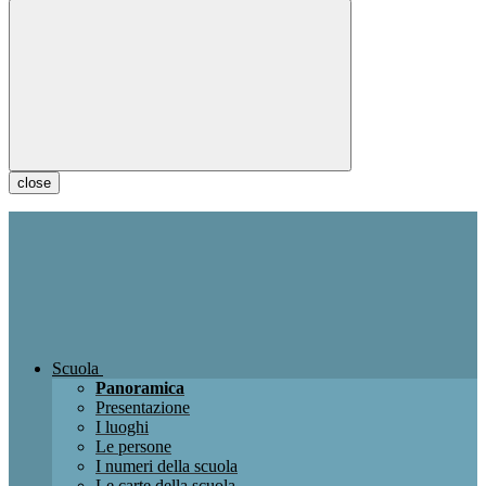
close
Scuola
Panoramica
Presentazione
I luoghi
Le persone
I numeri della scuola
Le carte della scuola