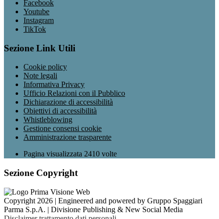
Facebook
Youtube
Instagram
TikTok
Sezione Link Utili
Cookie policy
Note legali
Informativa Privacy
Ufficio Relazioni con il Pubblico
Dichiarazione di accessibilità
Obiettivi di accessibilità
Whistleblowing
Gestione consensi cookie
Amministrazione trasparente
Pagina visualizzata
2410
volte
Sezione Copyright
Copyright 2026 | Engineered and powered by Gruppo Spaggiari
Parma S.p.A. | Divisione Publishing & New Social Media
Disclaimer trattamento dati personali