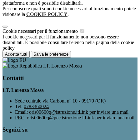
piattaforma e non è possibile disabilitarli.
Per conoscere quali sono i cookie necessari al funzionamento potete
visionare la
COOKIE POLICY
.
Cookie necessari per il funzionamento
I cookie necessari per il funzionamento non possono essere
disabilitati. È possibile consultare l'elenco nella pagina della cookie
policy.
Accetta tutti
Salva le preferenze
I.T. Lorenzo Mossa
Contatti
I.T. Lorenzo Mossa
Sede centrale via Carboni n° 10 - 09170 (OR)
Tel:
0783360024
Email:
oris00600q@istruzione.it
Link per inviare una mail
PEC:
oris00600q@pec.istruzione.it
Link per inviare una mail
Seguici su