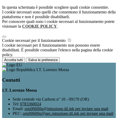
In questa schermata è possibile scegliere quali cookie consentire.
I cookie necessari sono quelli che consentono il funzionamento della
piattaforma e non è possibile disabilitarli.
Per conoscere quali sono i cookie necessari al funzionamento potete
visionare la
COOKIE POLICY
.
Cookie necessari per il funzionamento
I cookie necessari per il funzionamento non possono essere
disabilitati. È possibile consultare l'elenco nella pagina della cookie
policy.
Accetta tutti
Salva le preferenze
I.T. Lorenzo Mossa
Contatti
I.T. Lorenzo Mossa
Sede centrale via Carboni n° 10 - 09170 (OR)
Tel:
0783360024
Email:
oris00600q@istruzione.it
Link per inviare una mail
PEC:
oris00600q@pec.istruzione.it
Link per inviare una mail