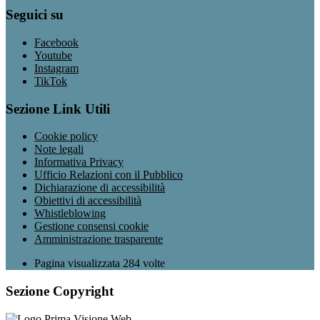
Seguici su
Facebook
Youtube
Instagram
TikTok
Sezione Link Utili
Cookie policy
Note legali
Informativa Privacy
Ufficio Relazioni con il Pubblico
Dichiarazione di accessibilità
Obiettivi di accessibilità
Whistleblowing
Gestione consensi cookie
Amministrazione trasparente
Pagina visualizzata
284
volte
Sezione Copyright