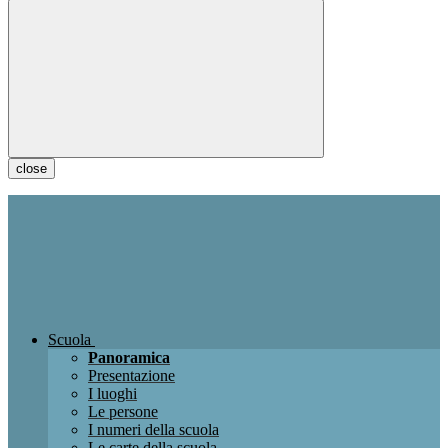
close
Scuola
Panoramica
Presentazione
I luoghi
Le persone
I numeri della scuola
Le carte della scuola