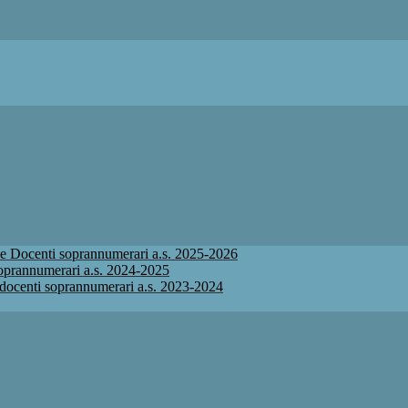
ione Docenti soprannumerari a.s. 2025-2026
 soprannumerari a.s. 2024-2025
ne docenti soprannumerari a.s. 2023-2024