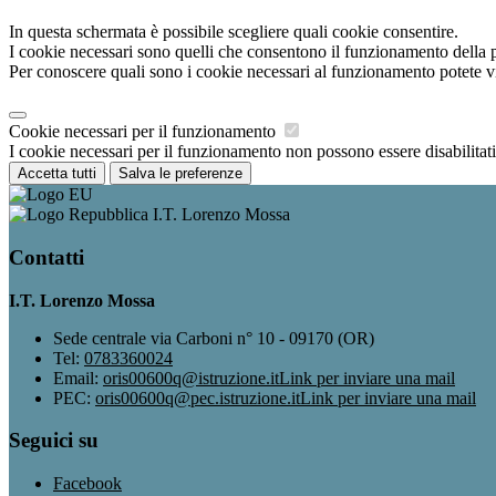
In questa schermata è possibile scegliere quali cookie consentire.
I cookie necessari sono quelli che consentono il funzionamento della pi
Per conoscere quali sono i cookie necessari al funzionamento potete v
Cookie necessari per il funzionamento
I cookie necessari per il funzionamento non possono essere disabilitati.
Accetta tutti
Salva le preferenze
I.T. Lorenzo Mossa
Contatti
I.T. Lorenzo Mossa
Sede centrale via Carboni n° 10 - 09170 (OR)
Tel:
0783360024
Email:
oris00600q@istruzione.it
Link per inviare una mail
PEC:
oris00600q@pec.istruzione.it
Link per inviare una mail
Seguici su
Facebook