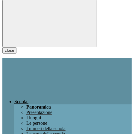
close
Scuola
Panoramica
Presentazione
I luoghi
Le persone
I numeri della scuola
Le carte della scuola