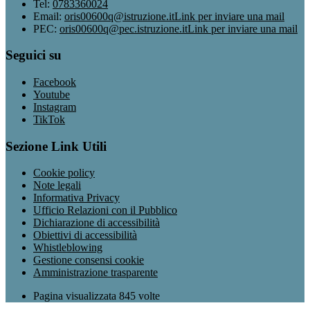
Tel:
0783360024
Email:
oris00600q@istruzione.it
Link per inviare una mail
PEC:
oris00600q@pec.istruzione.it
Link per inviare una mail
Seguici su
Facebook
Youtube
Instagram
TikTok
Sezione Link Utili
Cookie policy
Note legali
Informativa Privacy
Ufficio Relazioni con il Pubblico
Dichiarazione di accessibilità
Obiettivi di accessibilità
Whistleblowing
Gestione consensi cookie
Amministrazione trasparente
Pagina visualizzata
845
volte