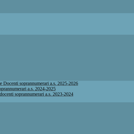
ione Docenti soprannumerari a.s. 2025-2026
 soprannumerari a.s. 2024-2025
ne docenti soprannumerari a.s. 2023-2024