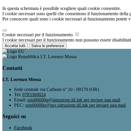
In questa schermata è possibile scegliere quali cookie consentire.
I cookie necessari sono quelli che consentono il funzionamento della pi
Per conoscere quali sono i cookie necessari al funzionamento potete v
Cookie necessari per il funzionamento
I cookie necessari per il funzionamento non possono essere disabilitati.
Accetta tutti
Salva le preferenze
I.T. Lorenzo Mossa
Contatti
I.T. Lorenzo Mossa
Sede centrale via Carboni n° 10 - 09170 (OR)
Tel:
0783360024
Email:
oris00600q@istruzione.it
Link per inviare una mail
PEC:
oris00600q@pec.istruzione.it
Link per inviare una mail
Seguici su
Facebook