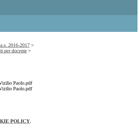
'a.s. 2016-2017
>
i per docente
>
ilio Paolo.pdf
ilio Paolo.pdf
KIE POLICY
.