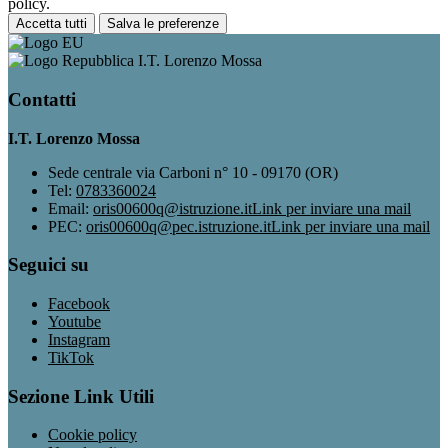
policy.
Accetta tutti
Salva le preferenze
I.T. Lorenzo Mossa
Contatti
I.T. Lorenzo Mossa
Sede centrale via Carboni n° 10 - 09170 (OR)
Tel:
0783360024
Email:
oris00600q@istruzione.it
Link per inviare una mail
PEC:
oris00600q@pec.istruzione.it
Link per inviare una mail
Seguici su
Facebook
Youtube
Instagram
TikTok
Sezione Link Utili
Cookie policy