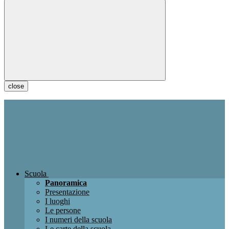
close
Scuola
Panoramica
Presentazione
I luoghi
Le persone
I numeri della scuola
Le carte della scuola