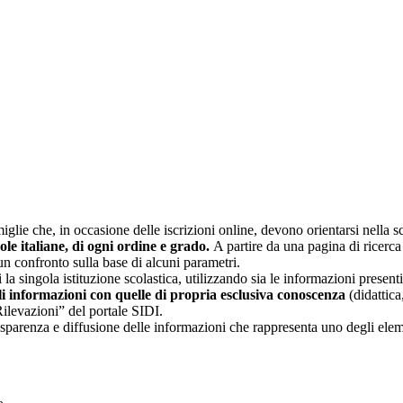
glie che, in occasione delle iscrizioni online, devono orientarsi nella sce
uole italiane, di ogni ordine e grado.
A partire da una pagina di ricerca e
un confronto sulla base di alcuni parametri.
 la singola istituzione scolastica, utilizzando sia le informazioni present
li informazioni con quelle di propria esclusiva conoscenza
(didattica,
Rilevazioni” del portale SIDI.
asparenza e diffusione delle informazioni che rappresenta uno degli eleme