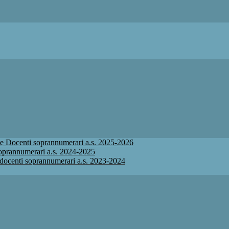
ione Docenti soprannumerari a.s. 2025-2026
 soprannumerari a.s. 2024-2025
ne docenti soprannumerari a.s. 2023-2024