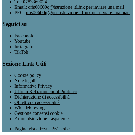
Tel:
0783360024
Email:
oris00600q@istruzione.it
Link per inviare una mail
PEC:
oris00600q@pec.istruzione.it
Link per inviare una mail
Seguici su
Facebook
Youtube
Instagram
TikTok
Sezione Link Utili
Cookie policy
Note legali
Informativa Privacy
Ufficio Relazioni con il Pubblico
Dichiarazione di accessibilità
Obiettivi di accessibilità
Whistleblowing
Gestione consensi cookie
Amministrazione trasparente
Pagina visualizzata
261
volte