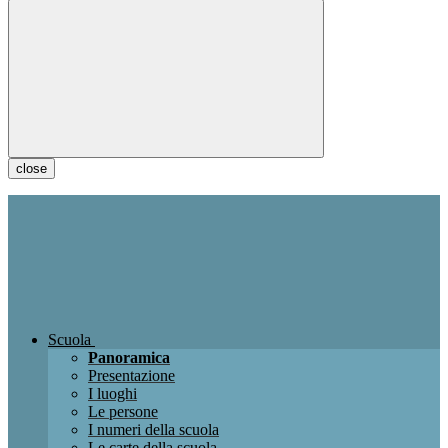
close
Scuola
Panoramica
Presentazione
I luoghi
Le persone
I numeri della scuola
Le carte della scuola