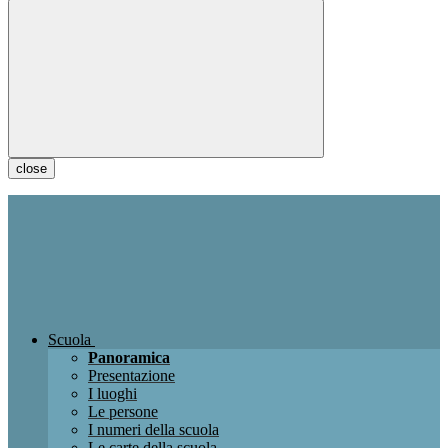
close
Scuola
Panoramica
Presentazione
I luoghi
Le persone
I numeri della scuola
Le carte della scuola