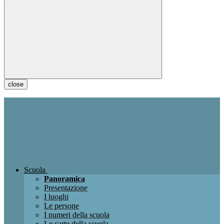
close
Scuola
Panoramica
Presentazione
I luoghi
Le persone
I numeri della scuola
Le carte della scuola