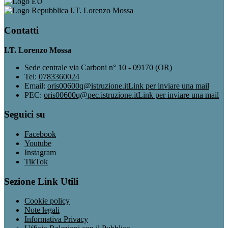
I.T. Lorenzo Mossa
Contatti
I.T. Lorenzo Mossa
Sede centrale via Carboni n° 10 - 09170 (OR)
Tel:
0783360024
Email:
oris00600q@istruzione.it
Link per inviare una mail
PEC:
oris00600q@pec.istruzione.it
Link per inviare una mail
Seguici su
Facebook
Youtube
Instagram
TikTok
Sezione Link Utili
Cookie policy
Note legali
Informativa Privacy