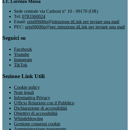
I.T. Lorenzo Mossa
Sede centrale via Carboni n° 10 - 09170 (OR)
Tel:
0783360024
Email:
oris00600q@istruzione.it
Link per inviare una mail
PEC:
oris00600q@pec.istruzione.it
Link per inviare una mail
Seguici su
Facebook
Youtube
Instagram
TikTok
Sezione Link Utili
Cookie policy
Note legali
Informativa Privacy
Ufficio Relazioni con il Pubblico
Dichiarazione di accessibilità
Obiettivi di accessibilità
Whistleblowing
Gestione consensi cookie
Amministrazione trasparente