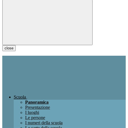
close
Scuola
Panoramica
Presentazione
I luoghi
Le persone
I numeri della scuola
Le carte della scuola