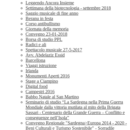
Leggendo Ancora Insieme
Settimana della biotecnologia - settembre 2018
Saggio musicale di fine anno
Beranu in festa
Corso antibullismo
Giornata della memoria
Convegno 23-01-2018
Borsa di studio PPL
Radici e ali
Spettacolo musicale 27-5-2017
Avv. Abdelaziz Essid
Barcellona
Viaggi istruzione
Irlanda
Monumenti Aperti 2016
Stage a Ciampino
Digital food
Campestri 2016
Babbo Natale al San Martino
Seminario di studio “La Sardegna nella Prima Guerra
Mondiale dalla vittoria mutilata al mito della Brigata
Sassari - Centenario della Grande Guerra – Conflitto e
conseguenze nell’Isola”
Convegno Regionale "Sardegna>Europa 2014 - 2020 -
Beni Culturali e Turismo Sostenibile" - Sorradile