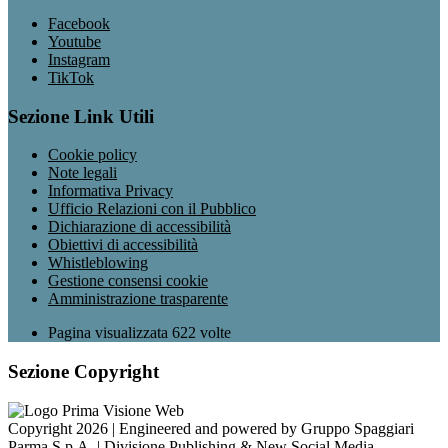
Facebook
Youtube
Instagram
TikTok
Sezione Link Utili
Cookie policy
Note legali
Informativa Privacy
Ufficio Relazioni con il Pubblico
Dichiarazione di accessibilità
Obiettivi di accessibilità
Whistleblowing
Gestione consensi cookie
Amministrazione trasparente
Pagina visualizzata
622
volte
Sezione Copyright
Copyright 2026 | Engineered and powered by Gruppo Spaggiari
Parma S.p.A. | Divisione Publishing & New Social Media