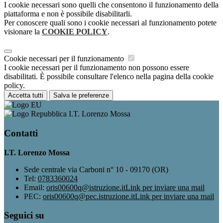
I cookie necessari sono quelli che consentono il funzionamento della
piattaforma e non è possibile disabilitarli.
Per conoscere quali sono i cookie necessari al funzionamento potete
visionare la
COOKIE POLICY
.
Cookie necessari per il funzionamento
I cookie necessari per il funzionamento non possono essere
disabilitati. È possibile consultare l'elenco nella pagina della cookie
policy.
Accetta tutti
Salva le preferenze
I.T. Lorenzo Mossa
Contatti
I.T. Lorenzo Mossa
Sede centrale via Carboni n° 10 - 09170 (OR)
Tel:
0783360024
Email:
oris00600q@istruzione.it
Link per inviare una mail
PEC:
oris00600q@pec.istruzione.it
Link per inviare una mail
Seguici su