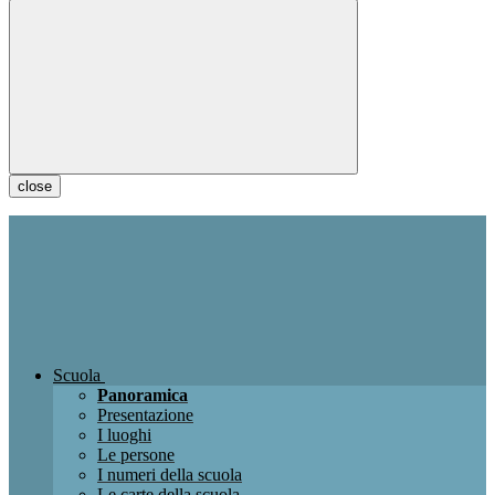
close
Scuola
Panoramica
Presentazione
I luoghi
Le persone
I numeri della scuola
Le carte della scuola