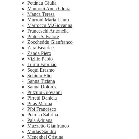
Pettinau Giulia
Mannoni Anna Gloria
Manca Teresa
Murroni Maria Laura
Marroccu M.Giovanna
Franceschi Antonella
Pintus Salvatore
Zoccheddu Gianfranco
Zara Beatrice
Zanda Piero
Vizilio Paolo
Turnu Fabrizio
Sequi Erasmo
Schintu Elio
Sanna Tiziana
Sanna Dolores
Putzulu Giovanni
Pirretti Daniela
Piras Marina
Pibi Francesco
Petruso Sabrina
Pala Adriana
Muzzetto Gianfranco
Murtas Sandro
Meneghel Cristina