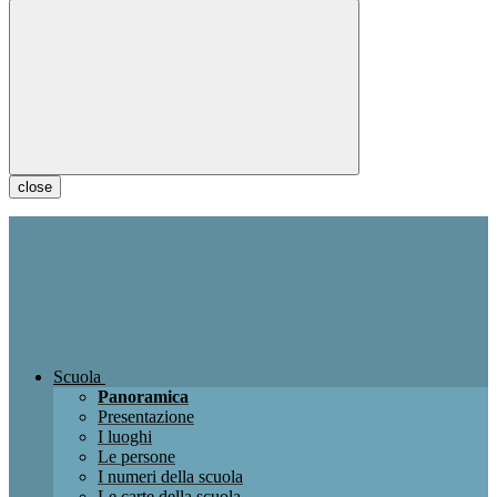
close
Scuola
Panoramica
Presentazione
I luoghi
Le persone
I numeri della scuola
Le carte della scuola