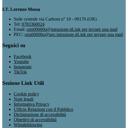
I.T. Lorenzo Mossa
Sede centrale via Carboni n° 10 - 09170 (OR)
Tel:
0783360024
Email:
oris00600q@istruzione.it
Link per inviare una mail
PEC:
oris00600q@pec.istruzione.it
Link per inviare una mail
Seguici su
Facebook
Youtube
Instagram
TikTok
Sezione Link Utili
Cookie policy
Note legali
Informativa Privacy
Ufficio Relazioni con il Pubblico
Dichiarazione di accessibilità
Obiettivi di accessibilità
Whistleblowing