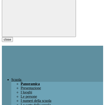
close
Scuola
Panoramica
Presentazione
I luoghi
Le persone
I numeri della scuola
Le carte della scuola