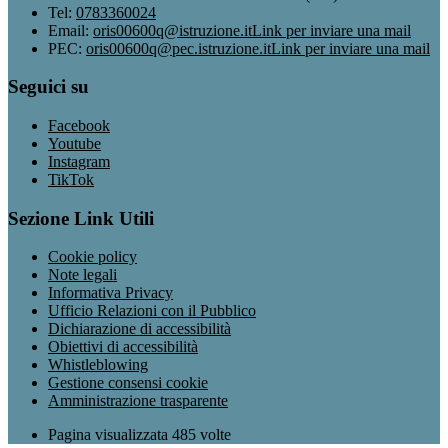
Tel:
0783360024
Email:
oris00600q@istruzione.it
Link per inviare una mail
PEC:
oris00600q@pec.istruzione.it
Link per inviare una mail
Seguici su
Facebook
Youtube
Instagram
TikTok
Sezione Link Utili
Cookie policy
Note legali
Informativa Privacy
Ufficio Relazioni con il Pubblico
Dichiarazione di accessibilità
Obiettivi di accessibilità
Whistleblowing
Gestione consensi cookie
Amministrazione trasparente
Pagina visualizzata
485
volte