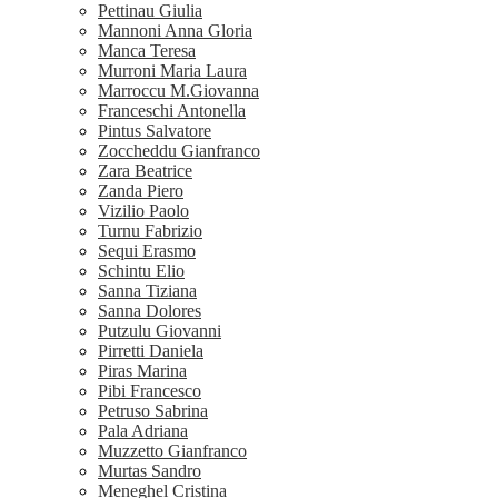
Pettinau Giulia
Mannoni Anna Gloria
Manca Teresa
Murroni Maria Laura
Marroccu M.Giovanna
Franceschi Antonella
Pintus Salvatore
Zoccheddu Gianfranco
Zara Beatrice
Zanda Piero
Vizilio Paolo
Turnu Fabrizio
Sequi Erasmo
Schintu Elio
Sanna Tiziana
Sanna Dolores
Putzulu Giovanni
Pirretti Daniela
Piras Marina
Pibi Francesco
Petruso Sabrina
Pala Adriana
Muzzetto Gianfranco
Murtas Sandro
Meneghel Cristina