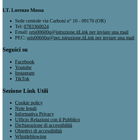
I.T. Lorenzo Mossa
Sede centrale via Carboni n° 10 - 09170 (OR)
Tel:
0783360024
Email:
oris00600q@istruzione.it
Link per inviare una mail
PEC:
oris00600q@pec.istruzione.it
Link per inviare una mail
Seguici su
Facebook
Youtube
Instagram
TikTok
Sezione Link Utili
Cookie policy
Note legali
Informativa Privacy
Ufficio Relazioni con il Pubblico
Dichiarazione di accessibilità
Obiettivi di accessibilità
Whistleblowing