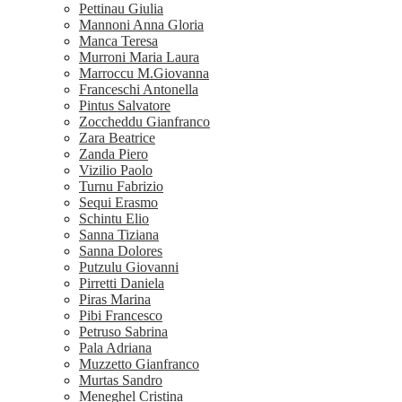
Pettinau Giulia
Mannoni Anna Gloria
Manca Teresa
Murroni Maria Laura
Marroccu M.Giovanna
Franceschi Antonella
Pintus Salvatore
Zoccheddu Gianfranco
Zara Beatrice
Zanda Piero
Vizilio Paolo
Turnu Fabrizio
Sequi Erasmo
Schintu Elio
Sanna Tiziana
Sanna Dolores
Putzulu Giovanni
Pirretti Daniela
Piras Marina
Pibi Francesco
Petruso Sabrina
Pala Adriana
Muzzetto Gianfranco
Murtas Sandro
Meneghel Cristina