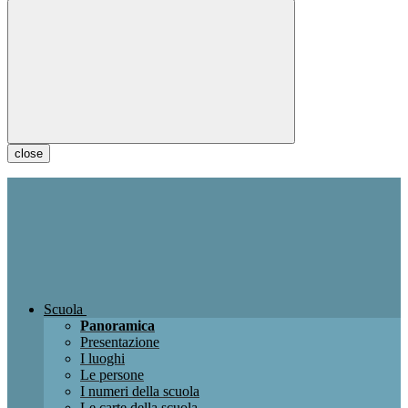
close
Scuola
Panoramica
Presentazione
I luoghi
Le persone
I numeri della scuola
Le carte della scuola