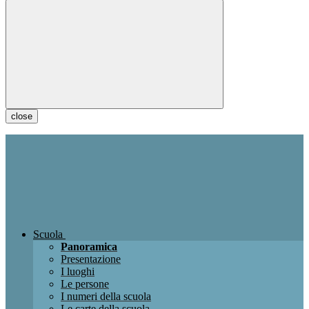
close
Scuola
Panoramica
Presentazione
I luoghi
Le persone
I numeri della scuola
Le carte della scuola