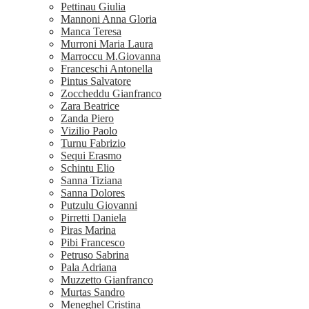
Pettinau Giulia
Mannoni Anna Gloria
Manca Teresa
Murroni Maria Laura
Marroccu M.Giovanna
Franceschi Antonella
Pintus Salvatore
Zoccheddu Gianfranco
Zara Beatrice
Zanda Piero
Vizilio Paolo
Turnu Fabrizio
Sequi Erasmo
Schintu Elio
Sanna Tiziana
Sanna Dolores
Putzulu Giovanni
Pirretti Daniela
Piras Marina
Pibi Francesco
Petruso Sabrina
Pala Adriana
Muzzetto Gianfranco
Murtas Sandro
Meneghel Cristina