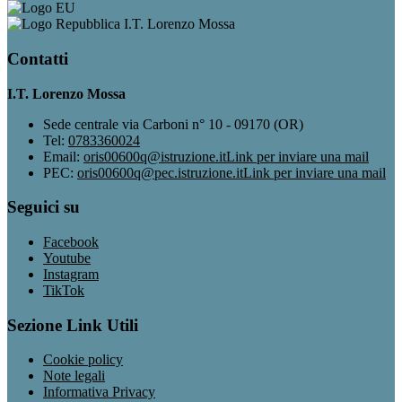
I.T. Lorenzo Mossa
Contatti
I.T. Lorenzo Mossa
Sede centrale via Carboni n° 10 - 09170 (OR)
Tel:
0783360024
Email:
oris00600q@istruzione.it
Link per inviare una mail
PEC:
oris00600q@pec.istruzione.it
Link per inviare una mail
Seguici su
Facebook
Youtube
Instagram
TikTok
Sezione Link Utili
Cookie policy
Note legali
Informativa Privacy