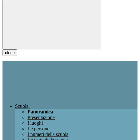
close
Scuola
Panoramica
Presentazione
I luoghi
Le persone
I numeri della scuola
Le carte della scuola