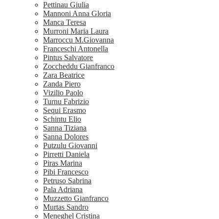
Pettinau Giulia
Mannoni Anna Gloria
Manca Teresa
Murroni Maria Laura
Marroccu M.Giovanna
Franceschi Antonella
Pintus Salvatore
Zoccheddu Gianfranco
Zara Beatrice
Zanda Piero
Vizilio Paolo
Turnu Fabrizio
Sequi Erasmo
Schintu Elio
Sanna Tiziana
Sanna Dolores
Putzulu Giovanni
Pirretti Daniela
Piras Marina
Pibi Francesco
Petruso Sabrina
Pala Adriana
Muzzetto Gianfranco
Murtas Sandro
Meneghel Cristina