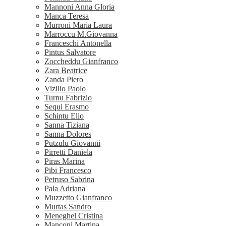
Mannoni Anna Gloria
Manca Teresa
Murroni Maria Laura
Marroccu M.Giovanna
Franceschi Antonella
Pintus Salvatore
Zoccheddu Gianfranco
Zara Beatrice
Zanda Piero
Vizilio Paolo
Turnu Fabrizio
Sequi Erasmo
Schintu Elio
Sanna Tiziana
Sanna Dolores
Putzulu Giovanni
Pirretti Daniela
Piras Marina
Pibi Francesco
Petruso Sabrina
Pala Adriana
Muzzetto Gianfranco
Murtas Sandro
Meneghel Cristina
Manconi Martina