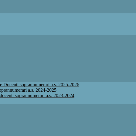
ione Docenti soprannumerari a.s. 2025-2026
 soprannumerari a.s. 2024-2025
ne docenti soprannumerari a.s. 2023-2024