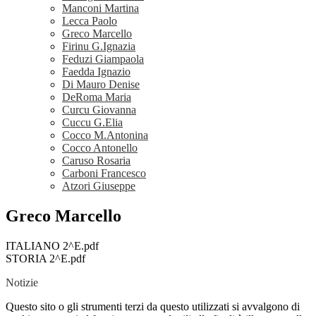
Manconi Martina
Lecca Paolo
Greco Marcello
Firinu G.Ignazia
Feduzi Giampaola
Faedda Ignazio
Di Mauro Denise
DeRoma Maria
Curcu Giovanna
Cuccu G.Elia
Cocco M.Antonina
Cocco Antonello
Caruso Rosaria
Carboni Francesco
Atzori Giuseppe
Greco Marcello
ITALIANO 2^E.pdf
STORIA 2^E.pdf
Notizie
Questo sito o gli strumenti terzi da questo utilizzati si avvalgono di