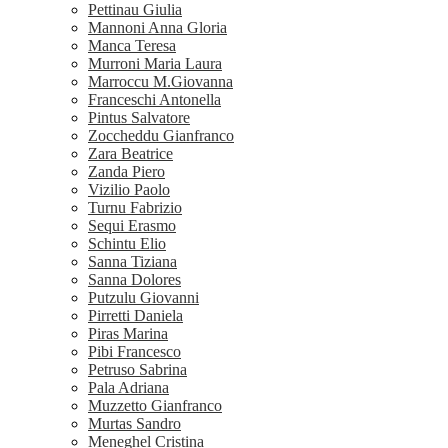
Pettinau Giulia
Mannoni Anna Gloria
Manca Teresa
Murroni Maria Laura
Marroccu M.Giovanna
Franceschi Antonella
Pintus Salvatore
Zoccheddu Gianfranco
Zara Beatrice
Zanda Piero
Vizilio Paolo
Turnu Fabrizio
Sequi Erasmo
Schintu Elio
Sanna Tiziana
Sanna Dolores
Putzulu Giovanni
Pirretti Daniela
Piras Marina
Pibi Francesco
Petruso Sabrina
Pala Adriana
Muzzetto Gianfranco
Murtas Sandro
Meneghel Cristina