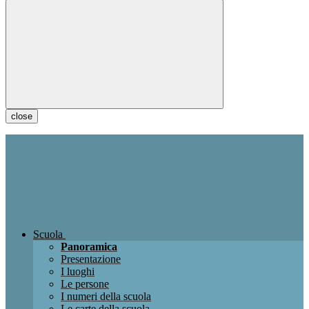
close
Scuola
Panoramica
Presentazione
I luoghi
Le persone
I numeri della scuola
Le carte della scuola