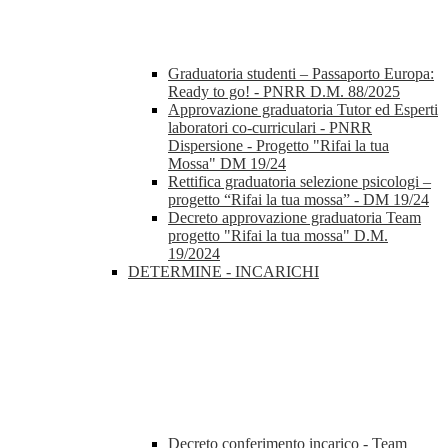
Graduatoria studenti – Passaporto Europa:
Ready to go! - PNRR D.M. 88/2025
Approvazione graduatoria Tutor ed Esperti
laboratori co-curriculari - PNRR
Dispersione - Progetto "Rifai la tua
Mossa" DM 19/24
Rettifica graduatoria selezione psicologi –
progetto “Rifai la tua mossa” - DM 19/24
Decreto approvazione graduatoria Team
progetto "Rifai la tua mossa" D.M.
19/2024
DETERMINE - INCARICHI
Decreto conferimento incarico - Team