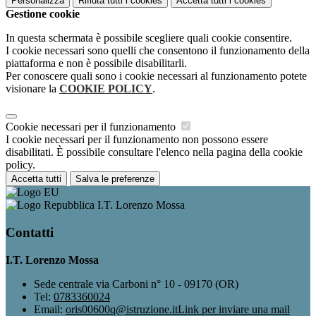
Personalizza
Rifiuta tutti
i cookies
Accetta tutti
i cookies
Gestione cookie
In questa schermata è possibile scegliere quali cookie consentire.
I cookie necessari sono quelli che consentono il funzionamento della
piattaforma e non è possibile disabilitarli.
Per conoscere quali sono i cookie necessari al funzionamento potete
visionare la
COOKIE POLICY
.
Cookie necessari per il funzionamento
I cookie necessari per il funzionamento non possono essere
disabilitati. È possibile consultare l'elenco nella pagina della cookie
policy.
Accetta tutti
Salva le preferenze
I.T. Lorenzo Mossa
Contatti
I.T. Lorenzo Mossa
Sede centrale via Carboni n° 10 - 09170 (OR)
Tel:
0783360024
Email:
oris00600q@istruzione.it
Link per inviare una mail