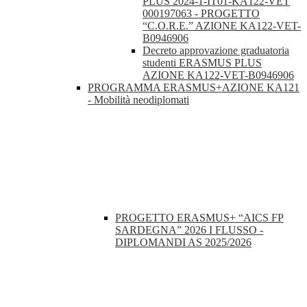
PLUS 2024-1-IT01-KA122-VET
000197063 - PROGETTO
“C.O.R.E.” AZIONE KA122-VET-
B0946906
Decreto approvazione graduatoria
studenti ERASMUS PLUS
AZIONE KA122-VET-B0946906
PROGRAMMA ERASMUS+AZIONE KA121
- Mobilità neodiplomati
PROGETTO ERASMUS+ “AICS FP
SARDEGNA” 2026 I FLUSSO -
DIPLOMANDI AS 2025/2026