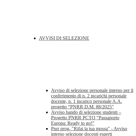
AVVISI DI SELEZIONE
Avviso di selezione personale interno per il
conferimento di n. 2 incarichi personale
docente, n. 1 incarico personale A.A.
progetto “PNRR D.M. 88/2025"
Avviso bando di selezione studenti –
Progetto PNRR PCTO “Passaporto
Europa: Ready to go!”
Pnrr prog. "Rifai la tua mossa" - Avviso
interno selezione docenti esperti