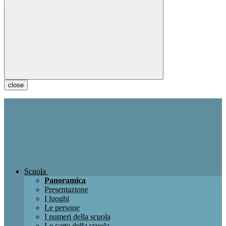
close
Scuola
Panoramica
Presentazione
I luoghi
Le persone
I numeri della scuola
Le carte della scuola