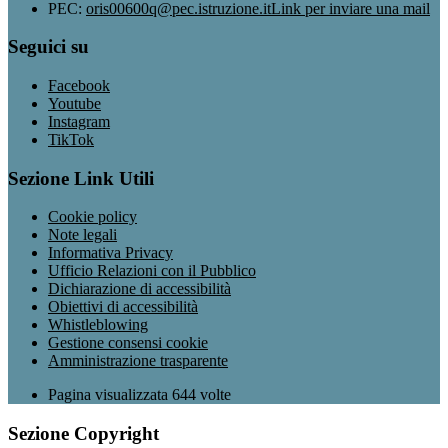
PEC:
oris00600q@pec.istruzione.it
Link per inviare una mail
Seguici su
Facebook
Youtube
Instagram
TikTok
Sezione Link Utili
Cookie policy
Note legali
Informativa Privacy
Ufficio Relazioni con il Pubblico
Dichiarazione di accessibilità
Obiettivi di accessibilità
Whistleblowing
Gestione consensi cookie
Amministrazione trasparente
Pagina visualizzata
644
volte
Sezione Copyright