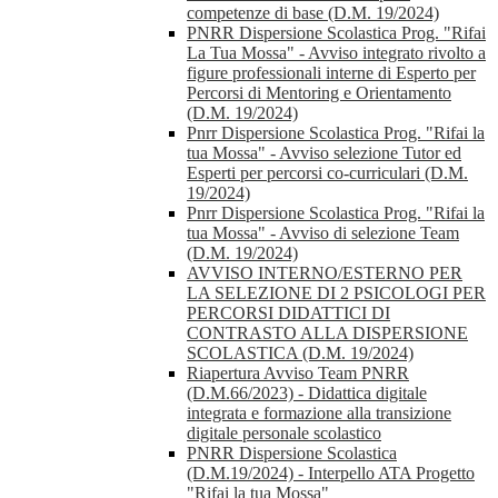
competenze di base (D.M. 19/2024)
PNRR Dispersione Scolastica Prog. "Rifai
La Tua Mossa" - Avviso integrato rivolto a
figure professionali interne di Esperto per
Percorsi di Mentoring e Orientamento
(D.M. 19/2024)
Pnrr Dispersione Scolastica Prog. "Rifai la
tua Mossa" - Avviso selezione Tutor ed
Esperti per percorsi co-curriculari (D.M.
19/2024)
Pnrr Dispersione Scolastica Prog. "Rifai la
tua Mossa" - Avviso di selezione Team
(D.M. 19/2024)
AVVISO INTERNO/ESTERNO PER
LA SELEZIONE DI 2 PSICOLOGI PER
PERCORSI DIDATTICI DI
CONTRASTO ALLA DISPERSIONE
SCOLASTICA (D.M. 19/2024)
Riapertura Avviso Team PNRR
(D.M.66/2023) - Didattica digitale
integrata e formazione alla transizione
digitale personale scolastico
PNRR Dispersione Scolastica
(D.M.19/2024) - Interpello ATA Progetto
"Rifai la tua Mossa"