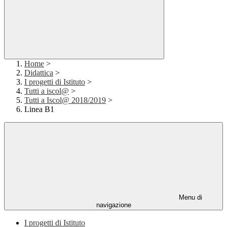
Home
>
Didattica
>
I progetti di Istituto
>
Tutti a iscol@
>
Tutti a Iscol@ 2018/2019
>
Linea B1
Menu di
navigazione
I progetti di Istituto