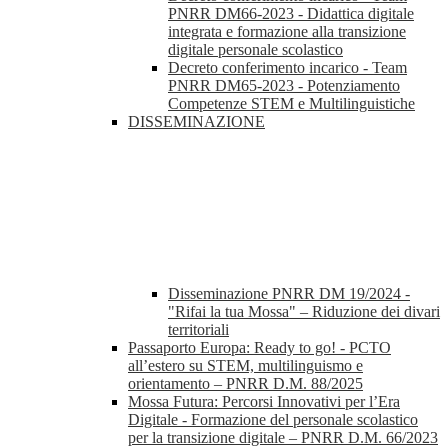
PNRR DM66-2023 - Didattica digitale
integrata e formazione alla transizione
digitale personale scolastico
Decreto conferimento incarico - Team
PNRR DM65-2023 - Potenziamento
Competenze STEM e Multilinguistiche
DISSEMINAZIONE
Disseminazione PNRR DM 19/2024 -
"Rifai la tua Mossa" – Riduzione dei divari
territoriali
Passaporto Europa: Ready to go! - PCTO
all’estero su STEM, multilinguismo e
orientamento – PNRR D.M. 88/2025
Mossa Futura: Percorsi Innovativi per l’Era
Digitale - Formazione del personale scolastico
per la transizione digitale – PNRR D.M. 66/2023