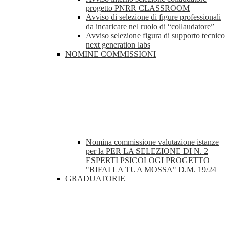
progetto PNRR CLASSROOM
Avviso di selezione di figure professionali
da incaricare nel ruolo di “collaudatore”
Avviso selezione figura di supporto tecnico
next generation labs
NOMINE COMMISSIONI
Nomina commissione valutazione istanze
per la PER LA SELEZIONE DI N. 2
ESPERTI PSICOLOGI PROGETTO
"RIFAI LA TUA MOSSA" D.M. 19/24
GRADUATORIE