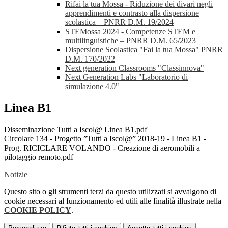
Rifai la tua Mossa - Riduzione dei divari negli
apprendimenti e contrasto alla dispersione
scolastica – PNRR D.M. 19/2024
STEMossa 2024 - Competenze STEM e
multilinguistiche – PNRR D.M. 65/2023
Dispersione Scolastica "Fai la tua Mossa" PNRR
D.M. 170/2022
Next generation Classrooms "Classinnova"
Next Generation Labs "Laboratorio di
simulazione 4.0"
Linea B1
Disseminazione Tutti a Iscol@ Linea B1.pdf
Circolare 134 - Progetto ”Tutti a Iscol@” 2018-19 - Linea B1 -
Prog. RICICLARE VOLANDO - Creazione di aeromobili a
pilotaggio remoto.pdf
Notizie
Questo sito o gli strumenti terzi da questo utilizzati si avvalgono di
cookie necessari al funzionamento ed utili alle finalità illustrate nella
COOKIE POLICY
.