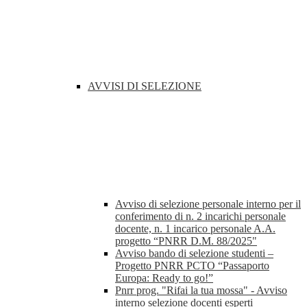
AVVISI DI SELEZIONE
Avviso di selezione personale interno per il
conferimento di n. 2 incarichi personale
docente, n. 1 incarico personale A.A.
progetto “PNRR D.M. 88/2025"
Avviso bando di selezione studenti –
Progetto PNRR PCTO “Passaporto
Europa: Ready to go!”
Pnrr prog. "Rifai la tua mossa" - Avviso
interno selezione docenti esperti