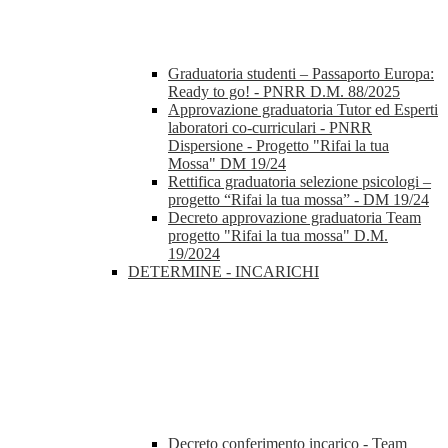
Graduatoria studenti – Passaporto Europa:
Ready to go! - PNRR D.M. 88/2025
Approvazione graduatoria Tutor ed Esperti
laboratori co-curriculari - PNRR
Dispersione - Progetto "Rifai la tua
Mossa" DM 19/24
Rettifica graduatoria selezione psicologi –
progetto “Rifai la tua mossa” - DM 19/24
Decreto approvazione graduatoria Team
progetto "Rifai la tua mossa" D.M.
19/2024
DETERMINE - INCARICHI
Decreto conferimento incarico - Team