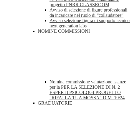
progetto PNRR CLASSROOM
Avviso di selezione di figure professionali
da incaricare nel ruolo di “collaudatore”
Avviso selezione figura di supporto tecnico
next generation labs
NOMINE COMMISSIONI
Nomina commissione valutazione istanze
per la PER LA SELEZIONE DI N. 2
ESPERTI PSICOLOGI PROGETTO
"RIFAI LA TUA MOSSA" D.M. 19/24
GRADUATORIE