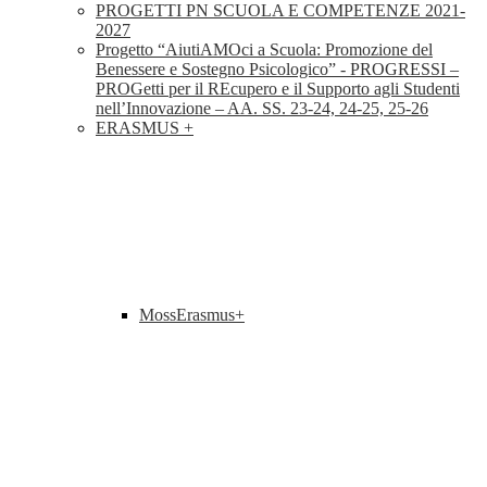
PROGETTI PN SCUOLA E COMPETENZE 2021-
2027
Progetto “AiutiAMOci a Scuola: Promozione del
Benessere e Sostegno Psicologico” - PROGRESSI –
PROGetti per il REcupero e il Supporto agli Studenti
nell’Innovazione – AA. SS. 23-24, 24-25, 25-26
ERASMUS +
MossErasmus+