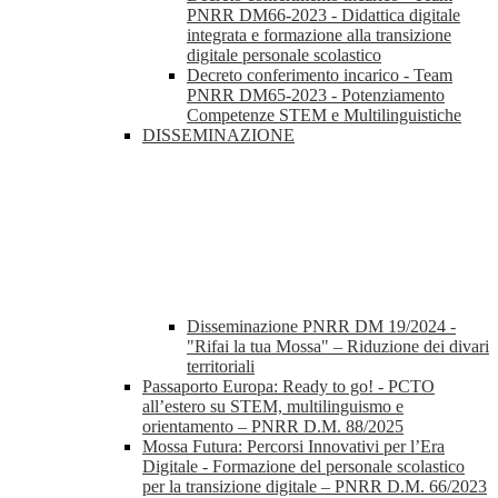
PNRR DM66-2023 - Didattica digitale
integrata e formazione alla transizione
digitale personale scolastico
Decreto conferimento incarico - Team
PNRR DM65-2023 - Potenziamento
Competenze STEM e Multilinguistiche
DISSEMINAZIONE
Disseminazione PNRR DM 19/2024 -
"Rifai la tua Mossa" – Riduzione dei divari
territoriali
Passaporto Europa: Ready to go! - PCTO
all’estero su STEM, multilinguismo e
orientamento – PNRR D.M. 88/2025
Mossa Futura: Percorsi Innovativi per l’Era
Digitale - Formazione del personale scolastico
per la transizione digitale – PNRR D.M. 66/2023