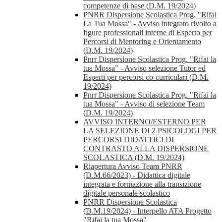
competenze di base (D.M. 19/2024)
PNRR Dispersione Scolastica Prog. "Rifai
La Tua Mossa" - Avviso integrato rivolto a
figure professionali interne di Esperto per
Percorsi di Mentoring e Orientamento
(D.M. 19/2024)
Pnrr Dispersione Scolastica Prog. "Rifai la
tua Mossa" - Avviso selezione Tutor ed
Esperti per percorsi co-curriculari (D.M.
19/2024)
Pnrr Dispersione Scolastica Prog. "Rifai la
tua Mossa" - Avviso di selezione Team
(D.M. 19/2024)
AVVISO INTERNO/ESTERNO PER
LA SELEZIONE DI 2 PSICOLOGI PER
PERCORSI DIDATTICI DI
CONTRASTO ALLA DISPERSIONE
SCOLASTICA (D.M. 19/2024)
Riapertura Avviso Team PNRR
(D.M.66/2023) - Didattica digitale
integrata e formazione alla transizione
digitale personale scolastico
PNRR Dispersione Scolastica
(D.M.19/2024) - Interpello ATA Progetto
"Rifai la tua Mossa"