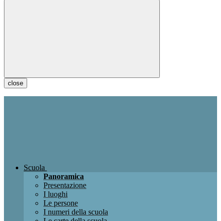
close
Scuola
Panoramica
Presentazione
I luoghi
Le persone
I numeri della scuola
Le carte della scuola