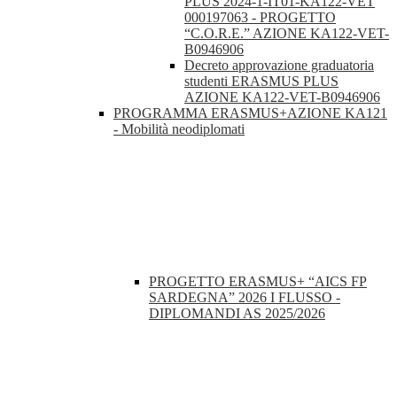
PLUS 2024-1-IT01-KA122-VET
000197063 - PROGETTO
“C.O.R.E.” AZIONE KA122-VET-
B0946906
Decreto approvazione graduatoria
studenti ERASMUS PLUS
AZIONE KA122-VET-B0946906
PROGRAMMA ERASMUS+AZIONE KA121
- Mobilità neodiplomati
PROGETTO ERASMUS+ “AICS FP
SARDEGNA” 2026 I FLUSSO -
DIPLOMANDI AS 2025/2026