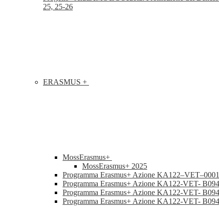
25, 25-26
ERASMUS +
MossErasmus+
MossErasmus+ 2025
Programma Erasmus+ Azione KA122–VET–000
Programma Erasmus+ Azione KA122-VET- B0946906 “
Programma Erasmus+ Azione KA122-VET- B094690
Programma Erasmus+ Azione KA122-VET- B094690