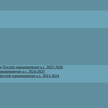
ione Docenti soprannumerari a.s. 2025-2026
 soprannumerari a.s. 2024-2025
ne docenti soprannumerari a.s. 2023-2024