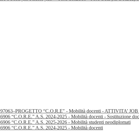
197063–PROGETTO “C.O.R.E" - Mobilità docenti - ATTIVITA’
C.O.R.E.” A.S. 2024-2025 - Mobilità docenti - Sostituzione docente
6 “C.O.R.E.” A.S. 2025-2026 - Mobilità studenti neodiplomati
6 “C.O.R.E.” A.S. 2024-2025 - Mobilità docenti