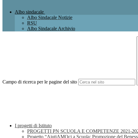
Albo sindacale
Albo Sindacale Notizie
RSU
Albo Sindacale Archivio
Campo di ricerca per le pagine del sito
I progetti di Istituto
PROGETTI PN SCUOLA E COMPETENZE 2021-20
Progetto “AiutiAMOci a Scuola: Promozione del Benesse