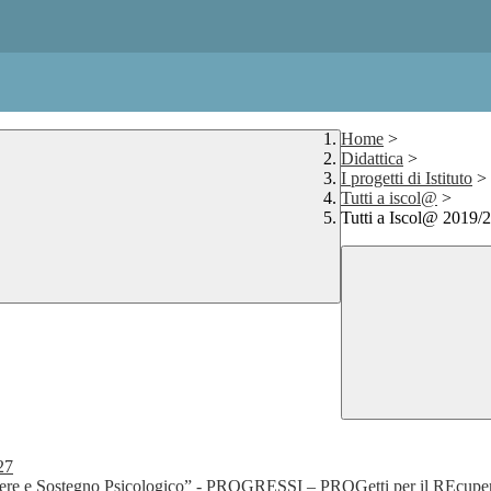
Home
>
Didattica
>
I progetti di Istituto
>
Tutti a iscol@
>
Tutti a Iscol@ 2019/
27
re e Sostegno Psicologico” - PROGRESSI – PROGetti per il REcupero e