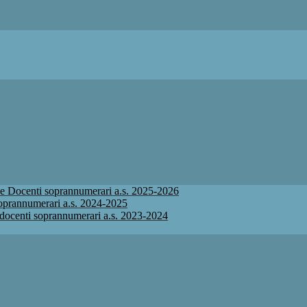
ione Docenti soprannumerari a.s. 2025-2026
 soprannumerari a.s. 2024-2025
ne docenti soprannumerari a.s. 2023-2024