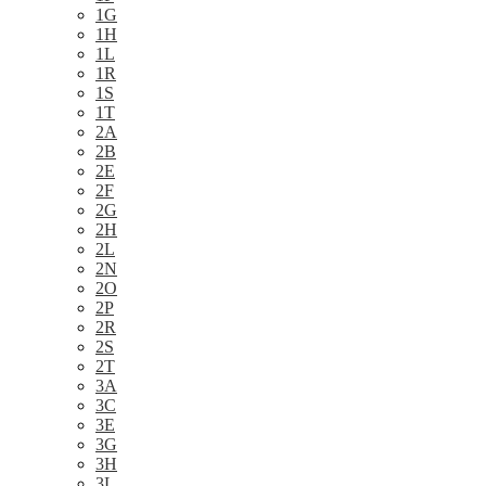
1G
1H
1L
1R
1S
1T
2A
2B
2E
2F
2G
2H
2L
2N
2O
2P
2R
2S
2T
3A
3C
3E
3G
3H
3L