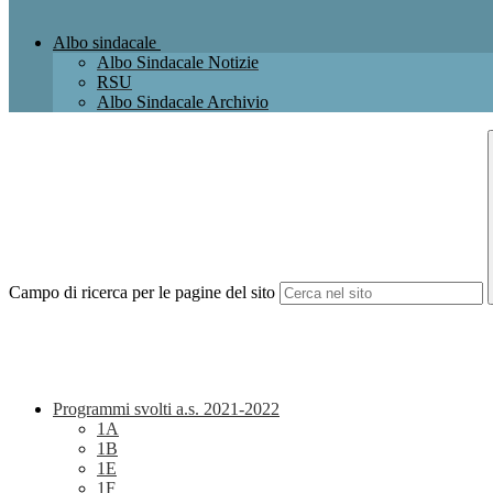
Albo sindacale
Albo Sindacale Notizie
RSU
Albo Sindacale Archivio
Campo di ricerca per le pagine del sito
Programmi svolti a.s. 2021-2022
1A
1B
1E
1F