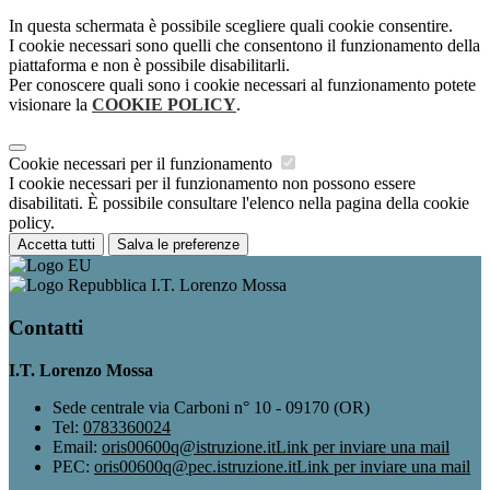
In questa schermata è possibile scegliere quali cookie consentire.
I cookie necessari sono quelli che consentono il funzionamento della
piattaforma e non è possibile disabilitarli.
Per conoscere quali sono i cookie necessari al funzionamento potete
visionare la
COOKIE POLICY
.
Cookie necessari per il funzionamento
I cookie necessari per il funzionamento non possono essere
disabilitati. È possibile consultare l'elenco nella pagina della cookie
policy.
Accetta tutti
Salva le preferenze
I.T. Lorenzo Mossa
Contatti
I.T. Lorenzo Mossa
Sede centrale via Carboni n° 10 - 09170 (OR)
Tel:
0783360024
Email:
oris00600q@istruzione.it
Link per inviare una mail
PEC:
oris00600q@pec.istruzione.it
Link per inviare una mail