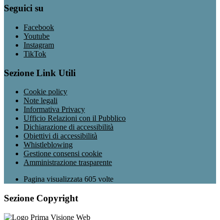
Seguici su
Facebook
Youtube
Instagram
TikTok
Sezione Link Utili
Cookie policy
Note legali
Informativa Privacy
Ufficio Relazioni con il Pubblico
Dichiarazione di accessibilità
Obiettivi di accessibilità
Whistleblowing
Gestione consensi cookie
Amministrazione trasparente
Pagina visualizzata
605
volte
Sezione Copyright