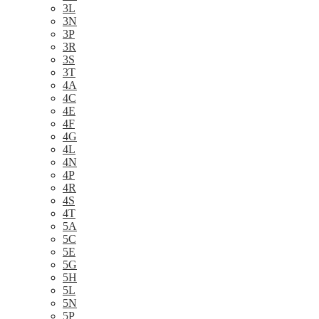
3L
3N
3P
3R
3S
3T
4A
4C
4E
4F
4G
4L
4N
4P
4R
4S
4T
5A
5C
5E
5G
5H
5L
5N
5P