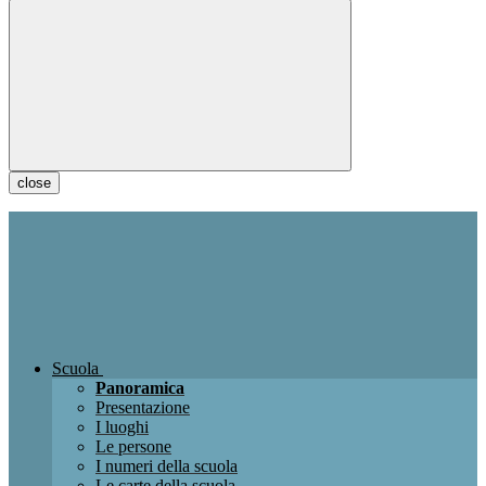
close
Scuola
Panoramica
Presentazione
I luoghi
Le persone
I numeri della scuola
Le carte della scuola