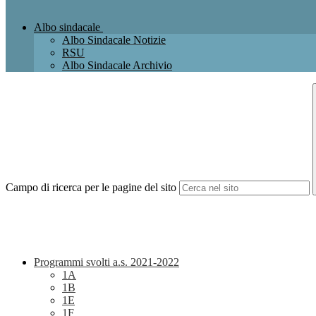
Albo sindacale
Albo Sindacale Notizie
RSU
Albo Sindacale Archivio
Campo di ricerca per le pagine del sito
Programmi svolti a.s. 2021-2022
1A
1B
1E
1F