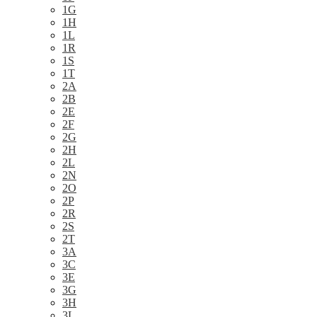
1G
1H
1L
1R
1S
1T
2A
2B
2E
2F
2G
2H
2L
2N
2O
2P
2R
2S
2T
3A
3C
3E
3G
3H
3L