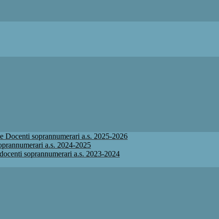
ione Docenti soprannumerari a.s. 2025-2026
 soprannumerari a.s. 2024-2025
ne docenti soprannumerari a.s. 2023-2024