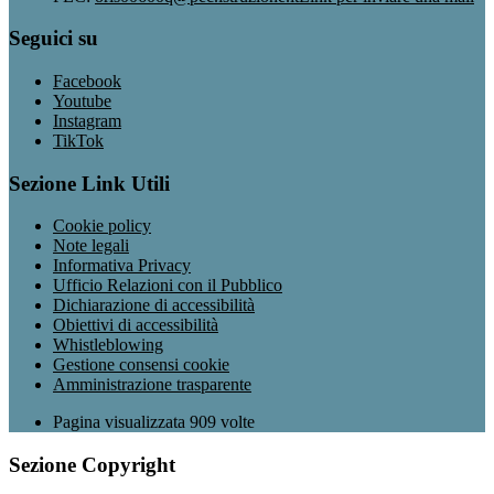
Seguici su
Facebook
Youtube
Instagram
TikTok
Sezione Link Utili
Cookie policy
Note legali
Informativa Privacy
Ufficio Relazioni con il Pubblico
Dichiarazione di accessibilità
Obiettivi di accessibilità
Whistleblowing
Gestione consensi cookie
Amministrazione trasparente
Pagina visualizzata
909
volte
Sezione Copyright