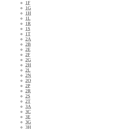
1F
1G
1H
1L
1R
1S
1T
2A
2B
2E
2F
2G
2H
2L
2N
2O
2P
2R
2S
2T
3A
3C
3E
3G
3H