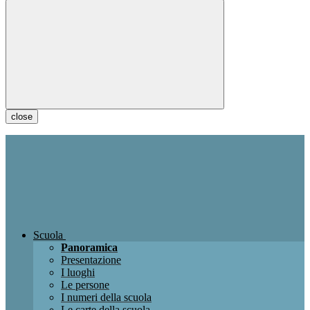
close
Scuola
Panoramica
Presentazione
I luoghi
Le persone
I numeri della scuola
Le carte della scuola