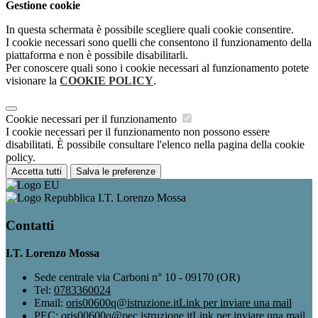
Gestione cookie
In questa schermata è possibile scegliere quali cookie consentire.
I cookie necessari sono quelli che consentono il funzionamento della
piattaforma e non è possibile disabilitarli.
Per conoscere quali sono i cookie necessari al funzionamento potete
visionare la
COOKIE POLICY
.
Cookie necessari per il funzionamento
I cookie necessari per il funzionamento non possono essere
disabilitati. È possibile consultare l'elenco nella pagina della cookie
policy.
Accetta tutti
Salva le preferenze
I.T. Lorenzo Mossa
Contatti
I.T. Lorenzo Mossa
Sede centrale via Carboni n° 10 - 09170 (OR)
Tel:
0783360024
Email:
oris00600q@istruzione.it
Link per inviare una mail
PEC:
oris00600q@pec.istruzione.it
Link per inviare una mail