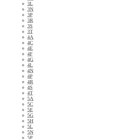
3L
3N
3P
3R
3S
3T
4A
4C
4E
4F
4G
4L
4N
4P
4R
4S
4T
5A
5C
5E
5G
5H
5L
5N
5P