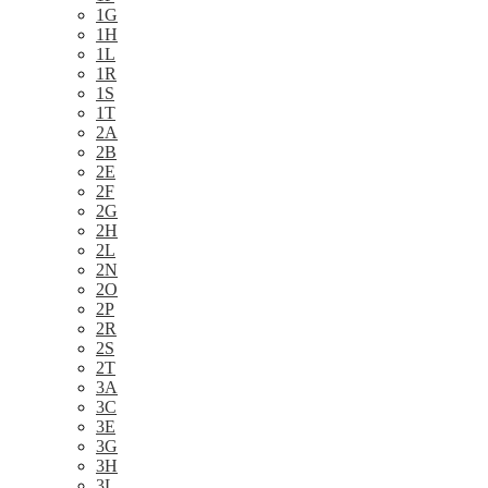
1G
1H
1L
1R
1S
1T
2A
2B
2E
2F
2G
2H
2L
2N
2O
2P
2R
2S
2T
3A
3C
3E
3G
3H
3L