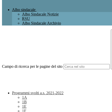
Albo sindacale
Albo Sindacale Notizie
RSU
Albo Sindacale Archivio
Campo di ricerca per le pagine del sito
Programmi svolti a.s. 2021-2022
1A
1B
1E
1F