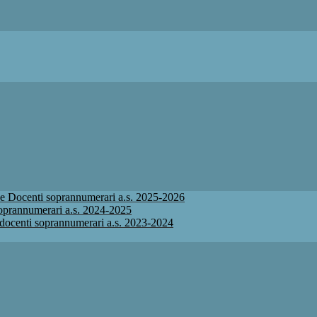
ione Docenti soprannumerari a.s. 2025-2026
 soprannumerari a.s. 2024-2025
ne docenti soprannumerari a.s. 2023-2024