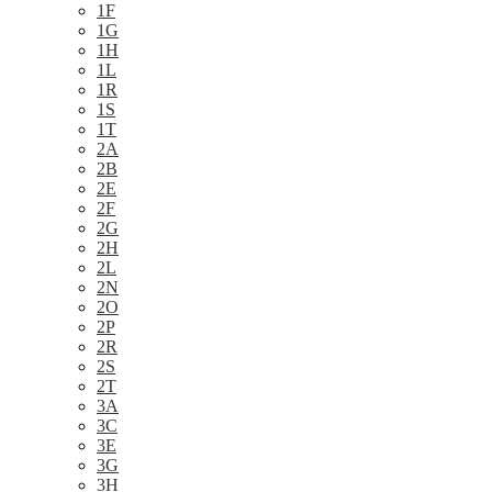
1F
1G
1H
1L
1R
1S
1T
2A
2B
2E
2F
2G
2H
2L
2N
2O
2P
2R
2S
2T
3A
3C
3E
3G
3H