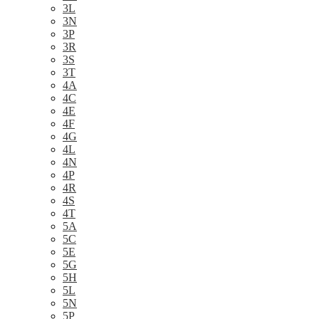
3L
3N
3P
3R
3S
3T
4A
4C
4E
4F
4G
4L
4N
4P
4R
4S
4T
5A
5C
5E
5G
5H
5L
5N
5P