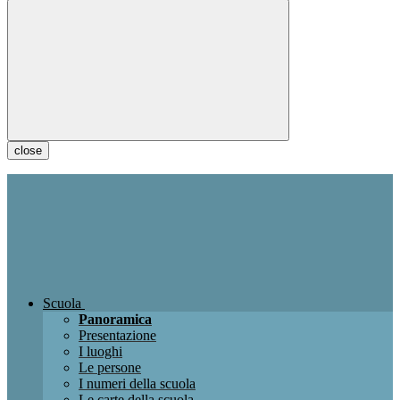
close
Scuola
Panoramica
Presentazione
I luoghi
Le persone
I numeri della scuola
Le carte della scuola