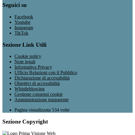
Seguici su
Facebook
Youtube
Instagram
TikTok
Sezione Link Utili
Cookie policy
Note legali
Informativa Privacy
Ufficio Relazioni con il Pubblico
Dichiarazione di accessibilità
Obiettivi di accessibilità
Whistleblowing
Gestione consensi cookie
Amministrazione trasparente
Pagina visualizzata
534
volte
Sezione Copyright