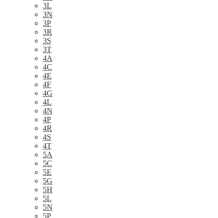
3L
3N
3P
3R
3S
3T
4A
4C
4E
4F
4G
4L
4N
4P
4R
4S
4T
5A
5C
5E
5G
5H
5L
5N
5P