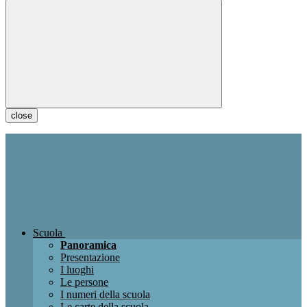
close
Scuola
Panoramica
Presentazione
I luoghi
Le persone
I numeri della scuola
Le carte della scuola