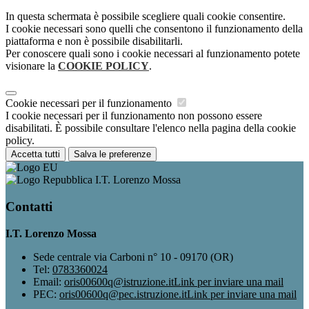
In questa schermata è possibile scegliere quali cookie consentire.
I cookie necessari sono quelli che consentono il funzionamento della
piattaforma e non è possibile disabilitarli.
Per conoscere quali sono i cookie necessari al funzionamento potete
visionare la
COOKIE POLICY
.
Cookie necessari per il funzionamento
I cookie necessari per il funzionamento non possono essere
disabilitati. È possibile consultare l'elenco nella pagina della cookie
policy.
Accetta tutti
Salva le preferenze
I.T. Lorenzo Mossa
Contatti
I.T. Lorenzo Mossa
Sede centrale via Carboni n° 10 - 09170 (OR)
Tel:
0783360024
Email:
oris00600q@istruzione.it
Link per inviare una mail
PEC:
oris00600q@pec.istruzione.it
Link per inviare una mail