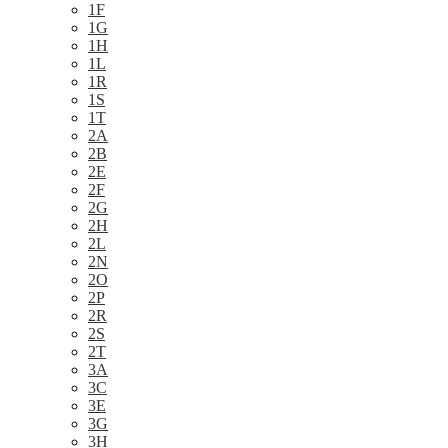
1F
1G
1H
1L
1R
1S
1T
2A
2B
2E
2F
2G
2H
2L
2N
2O
2P
2R
2S
2T
3A
3C
3E
3G
3H