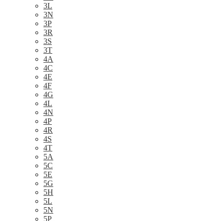
3L
3N
3P
3R
3S
3T
4A
4C
4E
4F
4G
4L
4N
4P
4R
4S
4T
5A
5C
5E
5G
5H
5L
5N
5P