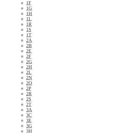
1F
1G
1H
1L
1R
1S
1T
2A
2B
2E
2F
2G
2H
2L
2N
2O
2P
2R
2S
2T
3A
3C
3E
3G
3H