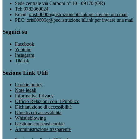
Sede centrale via Carboni n° 10 - 09170 (OR)
Tel:
0783360024
Email:
oris00600q@istruzione.it
Link per inviare una mail
PEC:
oris00600q@pec.istruzione.it
Link per inviare una mail
Seguici su
Facebook
Youtube
Instagram
TikTok
Sezione Link Utili
Cookie policy
Note legali
Informativa Privacy
Ufficio Relazioni con il Pubblico
Dichiarazione di accessibilità
Obiettivi di accessibilità
Whistleblowing
Gestione consensi cookie
Amministrazione trasparente