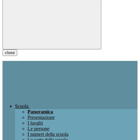
close
Scuola
Panoramica
Presentazione
I luoghi
Le persone
I numeri della scuola
Le carte della scuola