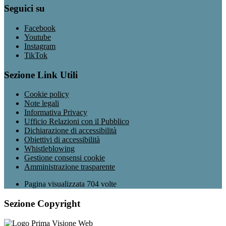
Seguici su
Facebook
Youtube
Instagram
TikTok
Sezione Link Utili
Cookie policy
Note legali
Informativa Privacy
Ufficio Relazioni con il Pubblico
Dichiarazione di accessibilità
Obiettivi di accessibilità
Whistleblowing
Gestione consensi cookie
Amministrazione trasparente
Pagina visualizzata
704
volte
Sezione Copyright