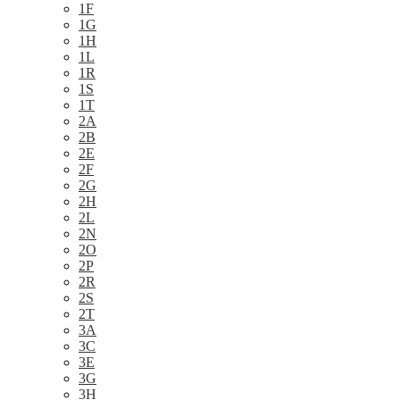
1F
1G
1H
1L
1R
1S
1T
2A
2B
2E
2F
2G
2H
2L
2N
2O
2P
2R
2S
2T
3A
3C
3E
3G
3H