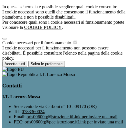
In questa schermata è possibile scegliere quali cookie consentire.
I cookie necessari sono quelli che consentono il funzionamento della
piattaforma e non è possibile disabilitarli.
Per conoscere quali sono i cookie necessari al funzionamento potete
visionare la
COOKIE POLICY
.
Cookie necessari per il funzionamento
I cookie necessari per il funzionamento non possono essere
disabilitati. È possibile consultare l'elenco nella pagina della cookie
policy.
Accetta tutti
Salva le preferenze
I.T. Lorenzo Mossa
Contatti
I.T. Lorenzo Mossa
Sede centrale via Carboni n° 10 - 09170 (OR)
Tel:
0783360024
Email:
oris00600q@istruzione.it
Link per inviare una mail
PEC:
oris00600q@pec.istruzione.it
Link per inviare una mail