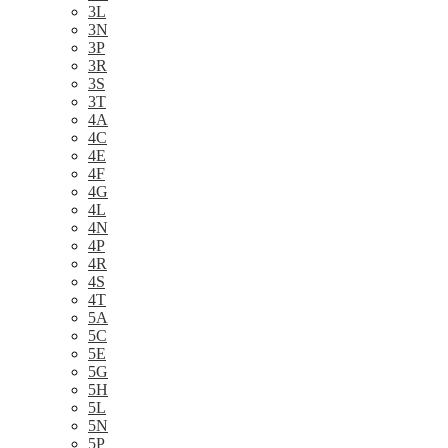
3L
3N
3P
3R
3S
3T
4A
4C
4E
4F
4G
4L
4N
4P
4R
4S
4T
5A
5C
5E
5G
5H
5L
5N
5P