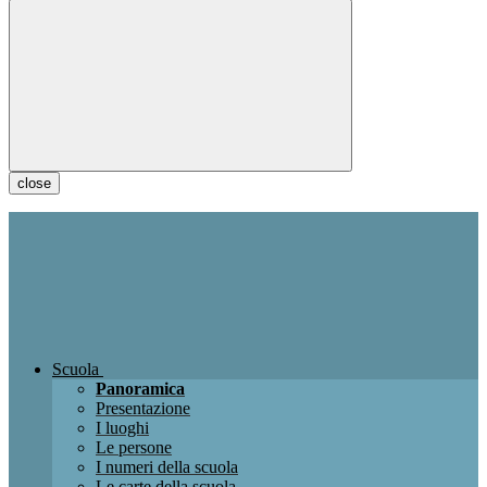
close
Scuola
Panoramica
Presentazione
I luoghi
Le persone
I numeri della scuola
Le carte della scuola