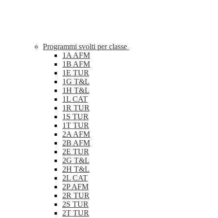
Programmi svolti per classe
1A AFM
1B AFM
1E TUR
1G T&L
1H T&L
1L CAT
1R TUR
1S TUR
1T TUR
2A AFM
2B AFM
2E TUR
2G T&L
2H T&L
2L CAT
2P AFM
2R TUR
2S TUR
2T TUR