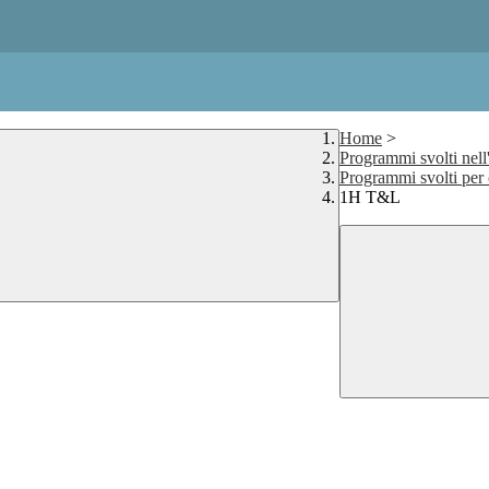
Home
>
Programmi svolti nell
Programmi svolti per 
1H T&L