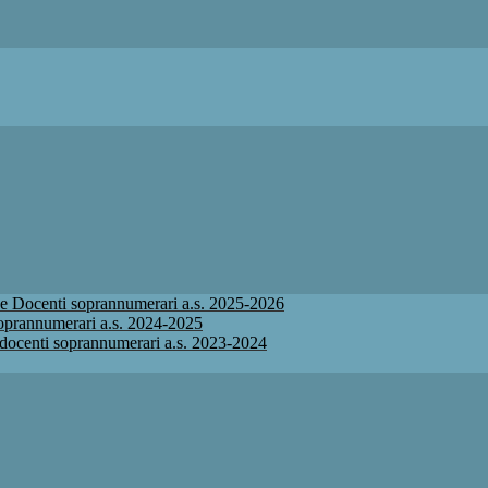
ione Docenti soprannumerari a.s. 2025-2026
 soprannumerari a.s. 2024-2025
ne docenti soprannumerari a.s. 2023-2024