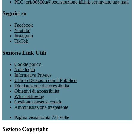
PEC:
oris00600q@pec.istruzione.it
Link per inviare una mail
Seguici su
Facebook
Youtube
Instagram
TikTok
Sezione Link Utili
Cookie policy
Note legali
Informativa Privacy
Ufficio Relazioni con il Pubblico
Dichiarazione di accessibilità
Obiettivi di accessibilità
Whistleblowing
Gestione consensi cookie
Amministrazione trasparente
Pagina visualizzata
772
volte
Sezione Copyright