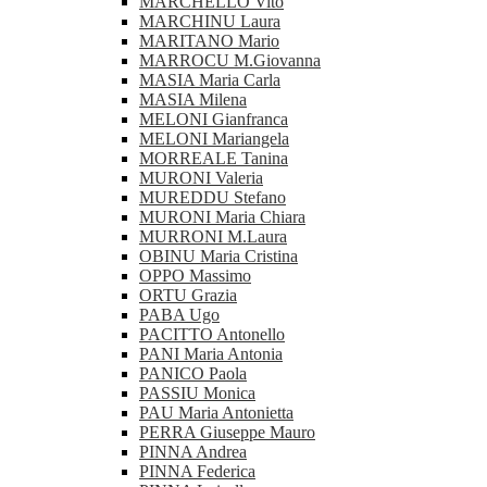
MARCHELLO Vito
MARCHINU Laura
MARITANO Mario
MARROCU M.Giovanna
MASIA Maria Carla
MASIA Milena
MELONI Gianfranca
MELONI Mariangela
MORREALE Tanina
MURONI Valeria
MUREDDU Stefano
MURONI Maria Chiara
MURRONI M.Laura
OBINU Maria Cristina
OPPO Massimo
ORTU Grazia
PABA Ugo
PACITTO Antonello
PANI Maria Antonia
PANICO Paola
PASSIU Monica
PAU Maria Antonietta
PERRA Giuseppe Mauro
PINNA Andrea
PINNA Federica