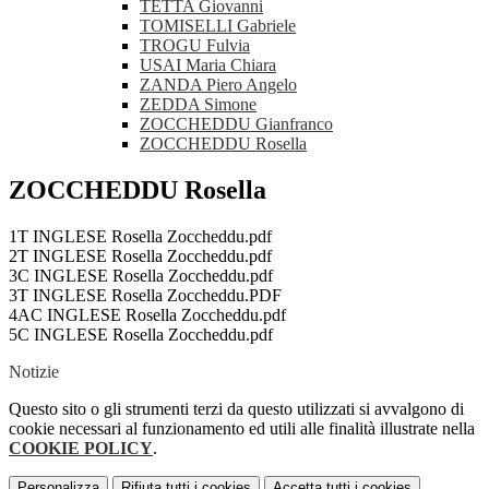
TETTA Giovanni
TOMISELLI Gabriele
TROGU Fulvia
USAI Maria Chiara
ZANDA Piero Angelo
ZEDDA Simone
ZOCCHEDDU Gianfranco
ZOCCHEDDU Rosella
ZOCCHEDDU Rosella
1T INGLESE Rosella Zoccheddu.pdf
2T INGLESE Rosella Zoccheddu.pdf
3C INGLESE Rosella Zoccheddu.pdf
3T INGLESE Rosella Zoccheddu.PDF
4AC INGLESE Rosella Zoccheddu.pdf
5C INGLESE Rosella Zoccheddu.pdf
Notizie
Questo sito o gli strumenti terzi da questo utilizzati si avvalgono di
cookie necessari al funzionamento ed utili alle finalità illustrate nella
COOKIE POLICY
.
Personalizza
Rifiuta tutti
i cookies
Accetta tutti
i cookies