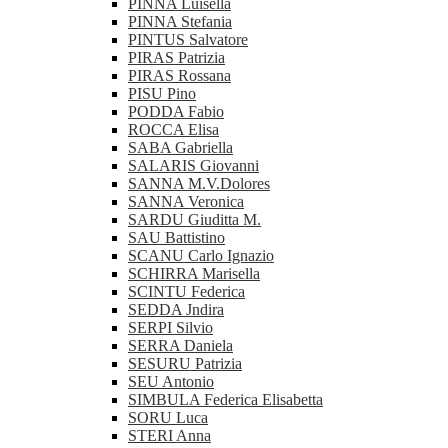
PINNA Luisella
PINNA Stefania
PINTUS Salvatore
PIRAS Patrizia
PIRAS Rossana
PISU Pino
PODDA Fabio
ROCCA Elisa
SABA Gabriella
SALARIS Giovanni
SANNA M.V.Dolores
SANNA Veronica
SARDU Giuditta M.
SAU Battistino
SCANU Carlo Ignazio
SCHIRRA Marisella
SCINTU Federica
SEDDA Jndira
SERPI Silvio
SERRA Daniela
SESURU Patrizia
SEU Antonio
SIMBULA Federica Elisabetta
SORU Luca
STERI Anna