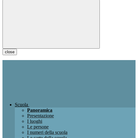
close
Scuola
Panoramica
Presentazione
I luoghi
Le persone
I numeri della scuola
Le carte della scuola