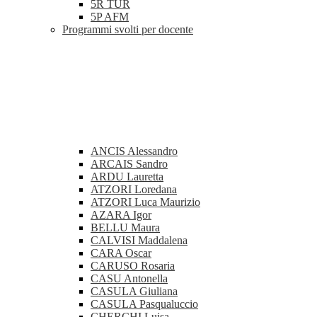
5R TUR
5P AFM
Programmi svolti per docente
ANCIS Alessandro
ARCAIS Sandro
ARDU Lauretta
ATZORI Loredana
ATZORI Luca Maurizio
AZARA Igor
BELLU Maura
CALVISI Maddalena
CARA Oscar
CARUSO Rosaria
CASU Antonella
CASULA Giuliana
CASULA Pasqualuccio
CHERCHI Luisa