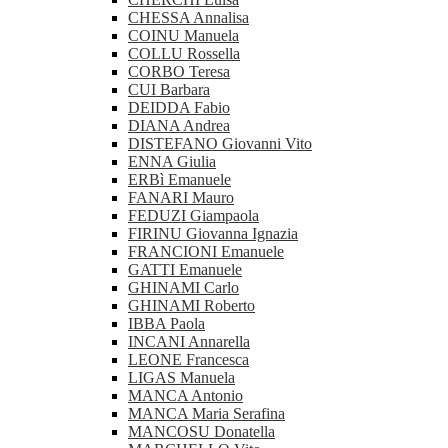
CHESSA Annalisa
COINU Manuela
COLLU Rossella
CORBO Teresa
CUI Barbara
DEIDDA Fabio
DIANA Andrea
DISTEFANO Giovanni Vito
ENNA Giulia
ERBì Emanuele
FANARI Mauro
FEDUZI Giampaola
FIRINU Giovanna Ignazia
FRANCIONI Emanuele
GATTI Emanuele
GHINAMI Carlo
GHINAMI Roberto
IBBA Paola
INCANI Annarella
LEONE Francesca
LIGAS Manuela
MANCA Antonio
MANCA Maria Serafina
MANCOSU Donatella