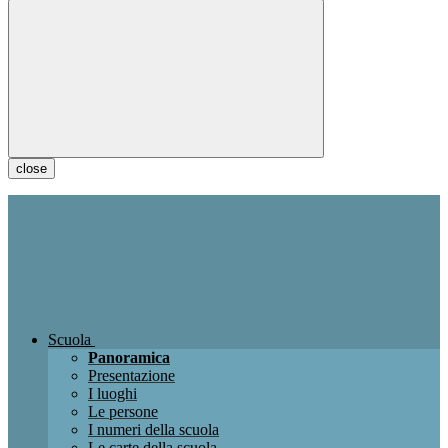
close
Scuola
Panoramica
Presentazione
I luoghi
Le persone
I numeri della scuola
Le carte della scuola