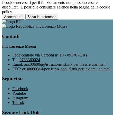
I cookie necessari per il funzionamento non possono essere
disabilitati. È possibile consultare l'elenco nella pagina della cookie
policy.
Accetta tutti
Salva le preferenze
I.T. Lorenzo Mossa
Contatti
I.T. Lorenzo Mossa
Sede centrale via Carboni n° 10 - 09170 (OR)
Tel:
0783360024
Email:
oris00600q@istruzione.it
Link per inviare una mail
PEC:
oris00600q@pec.istruzione.it
Link per inviare una mail
Seguici su
Facebook
Youtube
Instagram
TikTok
Sezione Link Utili