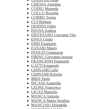
CHESSA Annalisa
COINU Manuela
COLLU Rossella
CORBO Teresa
CUI Barbara
DEIDDA Fabio
DIANA Andrea
DISTEFANO Giovanni Vito
ENNA Giulia
ERBì Emanuele
FANARI Mauro
FEDUZI Giampaola
FIRINU Giovanna Ignazia
FRANCIONI Emanuele
GATTI Emanuele
GHINAMI Carlo
GHINAMI Roberto
IBBA Paola
INCANI Annarella
LEONE Francesca
LIGAS Manuela
MANCA Antonio
MANCA Maria Serafina
MANCOSU Donatella