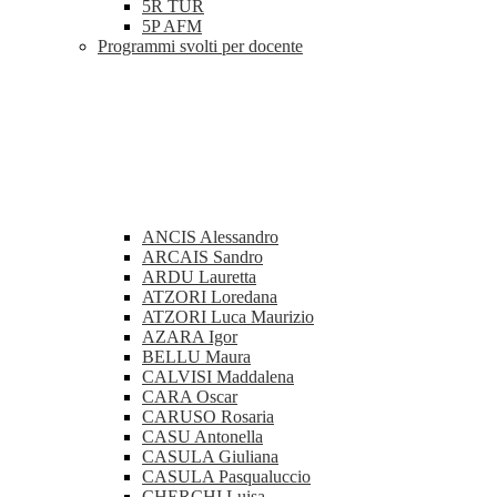
5R TUR
5P AFM
Programmi svolti per docente
ANCIS Alessandro
ARCAIS Sandro
ARDU Lauretta
ATZORI Loredana
ATZORI Luca Maurizio
AZARA Igor
BELLU Maura
CALVISI Maddalena
CARA Oscar
CARUSO Rosaria
CASU Antonella
CASULA Giuliana
CASULA Pasqualuccio
CHERCHI Luisa