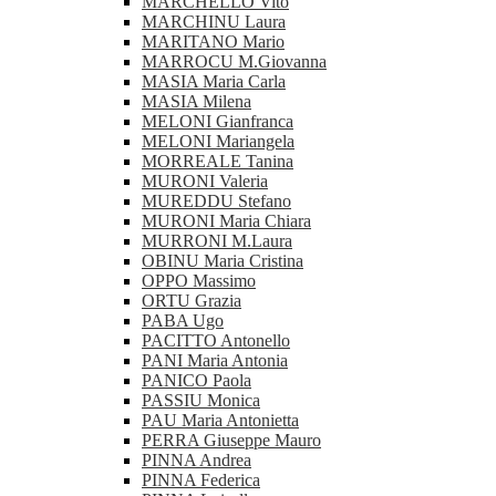
MARCHELLO Vito
MARCHINU Laura
MARITANO Mario
MARROCU M.Giovanna
MASIA Maria Carla
MASIA Milena
MELONI Gianfranca
MELONI Mariangela
MORREALE Tanina
MURONI Valeria
MUREDDU Stefano
MURONI Maria Chiara
MURRONI M.Laura
OBINU Maria Cristina
OPPO Massimo
ORTU Grazia
PABA Ugo
PACITTO Antonello
PANI Maria Antonia
PANICO Paola
PASSIU Monica
PAU Maria Antonietta
PERRA Giuseppe Mauro
PINNA Andrea
PINNA Federica