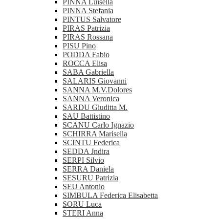
PINNA Luisella
PINNA Stefania
PINTUS Salvatore
PIRAS Patrizia
PIRAS Rossana
PISU Pino
PODDA Fabio
ROCCA Elisa
SABA Gabriella
SALARIS Giovanni
SANNA M.V.Dolores
SANNA Veronica
SARDU Giuditta M.
SAU Battistino
SCANU Carlo Ignazio
SCHIRRA Marisella
SCINTU Federica
SEDDA Jndira
SERPI Silvio
SERRA Daniela
SESURU Patrizia
SEU Antonio
SIMBULA Federica Elisabetta
SORU Luca
STERI Anna