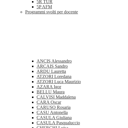
5R TUR
5P AFM
Programmi svolti per docente
ANCIS Alessandro
ARCAIS Sandro
ARDU Lauretta
ATZORI Loredana
ATZORI Luca Maurizio
AZARA Igor
BELLU Maura
CALVISI Maddalena
CARA Oscar
CARUSO Rosaria
CASU Antonella
CASULA Giuliana
CASULA Pasqualuccio
CHERCHI Luisa