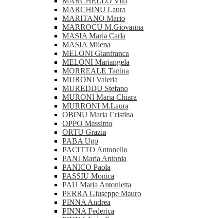
MARCHELLO Vito
MARCHINU Laura
MARITANO Mario
MARROCU M.Giovanna
MASIA Maria Carla
MASIA Milena
MELONI Gianfranca
MELONI Mariangela
MORREALE Tanina
MURONI Valeria
MUREDDU Stefano
MURONI Maria Chiara
MURRONI M.Laura
OBINU Maria Cristina
OPPO Massimo
ORTU Grazia
PABA Ugo
PACITTO Antonello
PANI Maria Antonia
PANICO Paola
PASSIU Monica
PAU Maria Antonietta
PERRA Giuseppe Mauro
PINNA Andrea
PINNA Federica