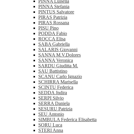
PINNA Luisella
PINNA Stefania
PINTUS Salvatore
PIRAS Patrizia
PIRAS Rossana
PISU Pino
PODDA Fabio
ROCCA Elisa
SABA Gabriella
SALARIS Giovanni
SANNA M.V.Dolores
SANNA Veronica
SARDU Giuditta M.
SAU Battistino
SCANU Carlo Ignazio
SCHIRRA Marisella
SCINTU Federica
SEDDA Jndira
SERPI Silvio
SERRA Daniela
SESURU Patrizia
SEU Antonio
SIMBULA Federica Elisabetta
SORU Luca
STERI Anna