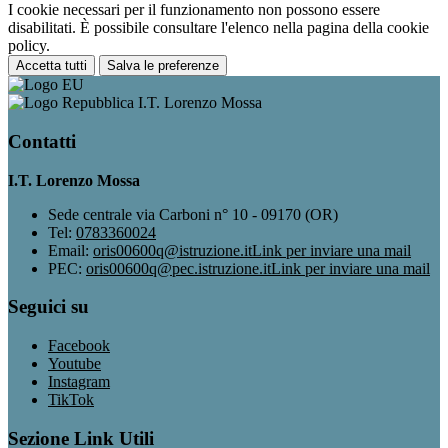
I cookie necessari per il funzionamento non possono essere
disabilitati. È possibile consultare l'elenco nella pagina della cookie
policy.
Accetta tutti
Salva le preferenze
I.T. Lorenzo Mossa
Contatti
I.T. Lorenzo Mossa
Sede centrale via Carboni n° 10 - 09170 (OR)
Tel:
0783360024
Email:
oris00600q@istruzione.it
Link per inviare una mail
PEC:
oris00600q@pec.istruzione.it
Link per inviare una mail
Seguici su
Facebook
Youtube
Instagram
TikTok
Sezione Link Utili