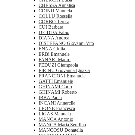
CHESSA Annalisa
COINU Manuela
COLLU Rossella
CORBO Teresa
CUI Barbara
DEIDDA Fabio
DIANA Andrea
DISTEFANO Giovanni Vito
ENNA Giulia
ERBì Emanuele
FANARI Mauro
FEDUZI Giampaola
FIRINU Giovanna Ignazia
FRANCIONI Emanuele
GATTI Emanuele
GHINAMI Carlo
GHINAMI Roberto
IBBA Paola
INCANI Annarella
LEONE Francesca
LIGAS Manuela
MANCA Antonio
MANCA Maria Serafina
MANCOSU Donatella