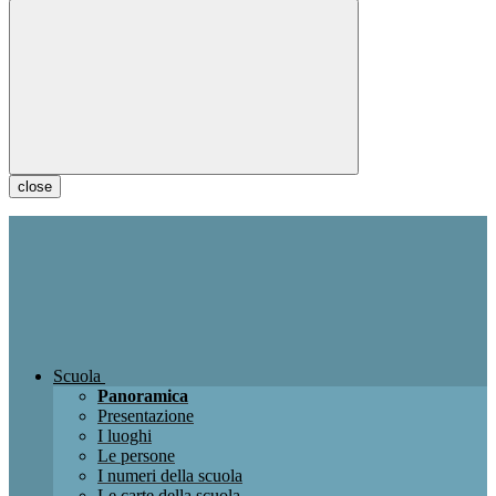
close
Scuola
Panoramica
Presentazione
I luoghi
Le persone
I numeri della scuola
Le carte della scuola