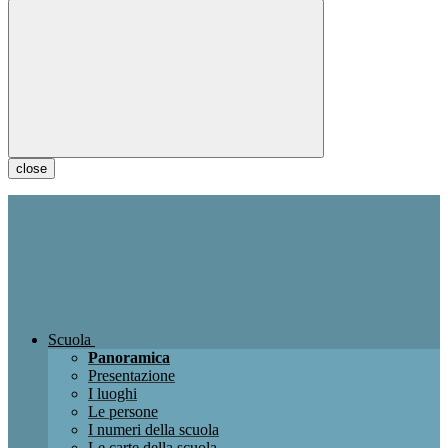
close
Scuola
Panoramica
Presentazione
I luoghi
Le persone
I numeri della scuola
Le carte della scuola