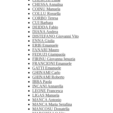
CHESSA Annalisa
COINU Manuela
COLLU Rossella
CORBO Teresa
CUI Barbara
DEIDDA Fabio
DIANA Andrea
DISTEFANO Giovanni Vito
ENNA Giulia
ERBì Emanuele
FANARI Mauro
FEDUZI Giampaola
FIRINU Giovanna Ignazia
FRANCIONI Emanuele
GATTI Emanuele
GHINAMI Carlo
GHINAMI Roberto
IBBA Paola
INCANI Annarella
LEONE Francesca
LIGAS Manuela
MANCA Antonio
MANCA Maria Serafina
MANCOSU Donatella