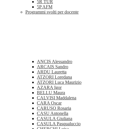
5R TUR
5P AFM
Programmi svolti per docente
ANCIS Alessandro
ARCAIS Sandro
ARDU Lauretta
ATZORI Loredana
ATZORI Luca Maurizio
AZARA Igor
BELLU Maura
CALVISI Maddalena
CARA Oscar
CARUSO Rosaria
CASU Antonella
CASULA Giuliana
CASULA Pasqualuccio
CHERCHI Luisa