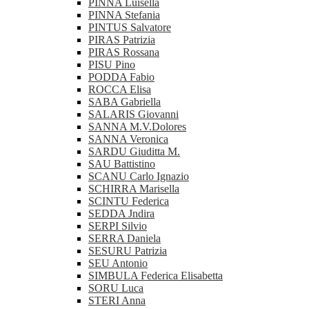
PINNA Luisella
PINNA Stefania
PINTUS Salvatore
PIRAS Patrizia
PIRAS Rossana
PISU Pino
PODDA Fabio
ROCCA Elisa
SABA Gabriella
SALARIS Giovanni
SANNA M.V.Dolores
SANNA Veronica
SARDU Giuditta M.
SAU Battistino
SCANU Carlo Ignazio
SCHIRRA Marisella
SCINTU Federica
SEDDA Jndira
SERPI Silvio
SERRA Daniela
SESURU Patrizia
SEU Antonio
SIMBULA Federica Elisabetta
SORU Luca
STERI Anna