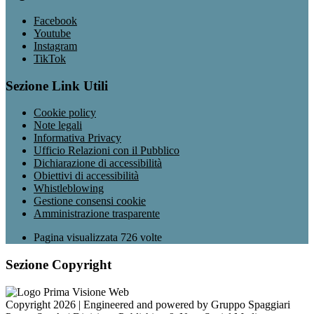
Facebook
Youtube
Instagram
TikTok
Sezione Link Utili
Cookie policy
Note legali
Informativa Privacy
Ufficio Relazioni con il Pubblico
Dichiarazione di accessibilità
Obiettivi di accessibilità
Whistleblowing
Gestione consensi cookie
Amministrazione trasparente
Pagina visualizzata
726
volte
Sezione Copyright
Copyright 2026 | Engineered and powered by Gruppo Spaggiari