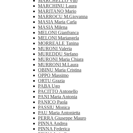
MARCHELLO Vito
MARCHINU Laura
MARITANO Mario
MARROCU M.Giovanna
MASIA Maria Carla
MASIA Milena
MELONI Gianfranca
MELONI Mariangela
MORREALE Tanina
MURONI Valeria
MUREDDU Stefano
MURONI Maria Chiara
MURRONI M.Laura
OBINU Maria Cristina
OPPO Massimo
ORTU Grazia
PABA Ugo
PACITTO Antonello
PANI Maria Antonia
PANICO Paola
PASSIU Monica
PAU Maria Antonietta
PERRA Giuseppe Mauro
PINNA Andrea
PINNA Federica