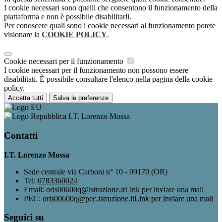
I cookie necessari sono quelli che consentono il funzionamento della
piattaforma e non è possibile disabilitarli.
Per conoscere quali sono i cookie necessari al funzionamento potete
visionare la
COOKIE POLICY
.
Cookie necessari per il funzionamento
I cookie necessari per il funzionamento non possono essere
disabilitati. È possibile consultare l'elenco nella pagina della cookie
policy.
Accetta tutti
Salva le preferenze
I.T. Lorenzo Mossa
Contatti
I.T. Lorenzo Mossa
Sede centrale via Carboni n° 10 - 09170 (OR)
Tel:
0783360024
Email:
oris00600q@istruzione.it
Link per inviare una mail
PEC:
oris00600q@pec.istruzione.it
Link per inviare una mail
Seguici su