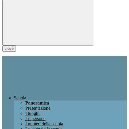
close
Scuola
Panoramica
Presentazione
I luoghi
Le persone
I numeri della scuola
Le carte della scuola