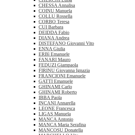
CHESSA Annalisa
COINU Manuela
COLLU Rossella
CORBO Teresa
CUI Barbara
DEIDDA Fabio
DIANA Andrea
DISTEFANO Giovanni Vito
ENNA Giulia
ERBì Emanuele
FANARI Mauro
FEDUZI Giampaola
FIRINU Giovanna Ignazia
FRANCIONI Emanuele
GATTI Emanuele
GHINAMI Carlo
GHINAMI Roberto
IBBA Paola
INCANI Annarella
LEONE Francesca
LIGAS Manuela
MANCA Antonio
MANCA Maria Serafina
MANCOSU Donatella