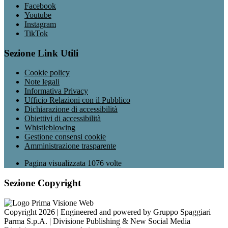
Facebook
Youtube
Instagram
TikTok
Sezione Link Utili
Cookie policy
Note legali
Informativa Privacy
Ufficio Relazioni con il Pubblico
Dichiarazione di accessibilità
Obiettivi di accessibilità
Whistleblowing
Gestione consensi cookie
Amministrazione trasparente
Pagina visualizzata
1076
volte
Sezione Copyright
Copyright 2026 | Engineered and powered by Gruppo Spaggiari
Parma S.p.A. | Divisione Publishing & New Social Media