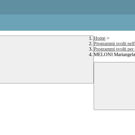
Home
>
Programmi svolti nell
Programmi svolti per
MELONI Mariangel