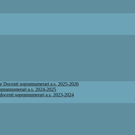
ione Docenti soprannumerari a.s. 2025-2026
 soprannumerari a.s. 2024-2025
ne docenti soprannumerari a.s. 2023-2024