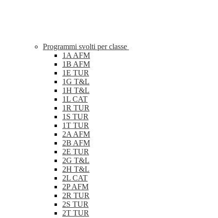
Programmi svolti per classe
1A AFM
1B AFM
1E TUR
1G T&L
1H T&L
1L CAT
1R TUR
1S TUR
1T TUR
2A AFM
2B AFM
2E TUR
2G T&L
2H T&L
2L CAT
2P AFM
2R TUR
2S TUR
2T TUR