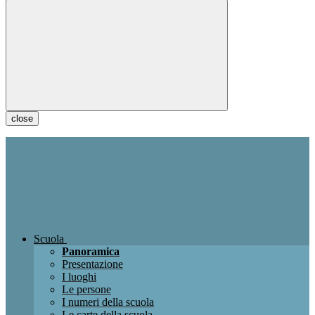
close
Scuola
Panoramica
Presentazione
I luoghi
Le persone
I numeri della scuola
Le carte della scuola