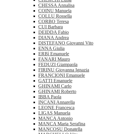
CHESSA Annalisa
COINU Manuela
COLLU Rossella
CORBO Teresa
CUI Barbara
DEIDDA Fabio
DIANA Andrea
DISTEFANO Giovanni Vito
ENNA Giulia
ERBì Emanuele
FANARI Mauro
FEDUZI Giampaola
FIRINU Giovanna Ignazia
FRANCIONI Emanuele
GATTI Emanuele
GHINAMI Carlo
GHINAMI Roberto
IBBA Paola
INCANI Annarella
LEONE Francesca
LIGAS Manuela
MANCA Antonio
MANCA Maria Serafina
MANCOSU Donatella