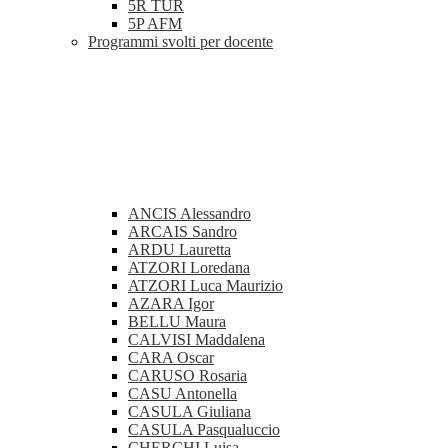
5R TUR
5P AFM
Programmi svolti per docente
ANCIS Alessandro
ARCAIS Sandro
ARDU Lauretta
ATZORI Loredana
ATZORI Luca Maurizio
AZARA Igor
BELLU Maura
CALVISI Maddalena
CARA Oscar
CARUSO Rosaria
CASU Antonella
CASULA Giuliana
CASULA Pasqualuccio
CHERCHI Luisa