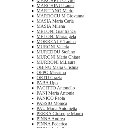
MARCHELLO Vito
MARCHINU Laura
MARITANO Mario
MARROCU M.Giovanna
MASIA Maria Carla
MASIA Milena
MELONI Gianfranca
MELONI Mariangela
MORREALE Tanina
MURONI Valeria
MUREDDU Stefano
MURONI Maria Chiara
MURRONI M.Laura
OBINU Maria Cristina
OPPO Massimo
ORTU Grazia
PABA Ugo
PACITTO Antonello
PANI Maria Antonia
PANICO Paola
PASSIU Monica
PAU Maria Antonietta
PERRA Giuseppe Mauro
PINNA Andrea
PINNA Federica