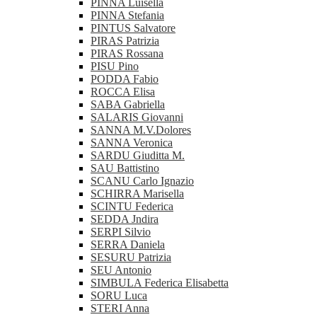
PINNA Luisella
PINNA Stefania
PINTUS Salvatore
PIRAS Patrizia
PIRAS Rossana
PISU Pino
PODDA Fabio
ROCCA Elisa
SABA Gabriella
SALARIS Giovanni
SANNA M.V.Dolores
SANNA Veronica
SARDU Giuditta M.
SAU Battistino
SCANU Carlo Ignazio
SCHIRRA Marisella
SCINTU Federica
SEDDA Jndira
SERPI Silvio
SERRA Daniela
SESURU Patrizia
SEU Antonio
SIMBULA Federica Elisabetta
SORU Luca
STERI Anna