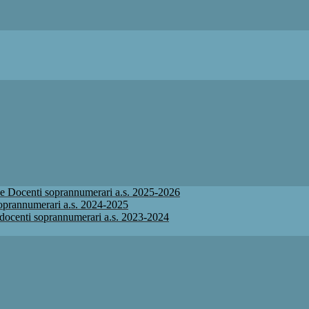
ione Docenti soprannumerari a.s. 2025-2026
 soprannumerari a.s. 2024-2025
ne docenti soprannumerari a.s. 2023-2024