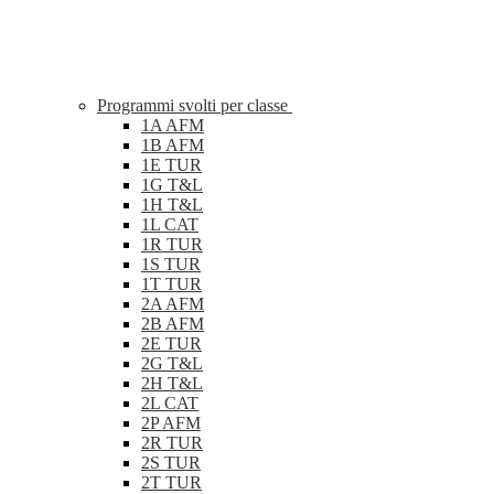
Programmi svolti per classe
1A AFM
1B AFM
1E TUR
1G T&L
1H T&L
1L CAT
1R TUR
1S TUR
1T TUR
2A AFM
2B AFM
2E TUR
2G T&L
2H T&L
2L CAT
2P AFM
2R TUR
2S TUR
2T TUR