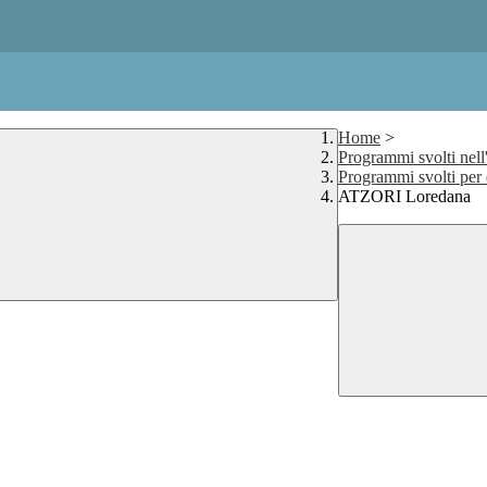
Home
>
Programmi svolti nell
Programmi svolti per
ATZORI Loredana