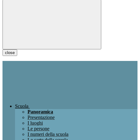
close
Scuola
Panoramica
Presentazione
I luoghi
Le persone
I numeri della scuola
Le carte della scuola