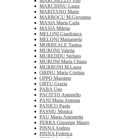
MARCHELLO Vito
MARCHINU Laura
MARITANO Mario
MARROCU M.Giovanna
MASIA Maria Carla
MASIA Milena
MELONI Gianfranca
MELONI Mariangela
MORREALE Tanina
MURONI Valeria
MUREDDU Stefano
MURONI Maria Chiara
MURRONI M.Laura
OBINU Maria Cristina
OPPO Massimo
ORTU Grazia
PABA Ugo
PACITTO Antonello
PANI Maria Antonia
PANICO Paola
PASSIU Monica
PAU Maria Antonietta
PERRA Giuseppe Mauro
PINNA Andrea
PINNA Federica