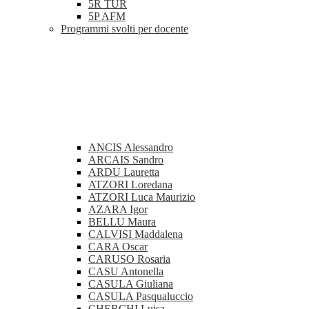
5R TUR
5P AFM
Programmi svolti per docente
ANCIS Alessandro
ARCAIS Sandro
ARDU Lauretta
ATZORI Loredana
ATZORI Luca Maurizio
AZARA Igor
BELLU Maura
CALVISI Maddalena
CARA Oscar
CARUSO Rosaria
CASU Antonella
CASULA Giuliana
CASULA Pasqualuccio
CHERCHI Luisa