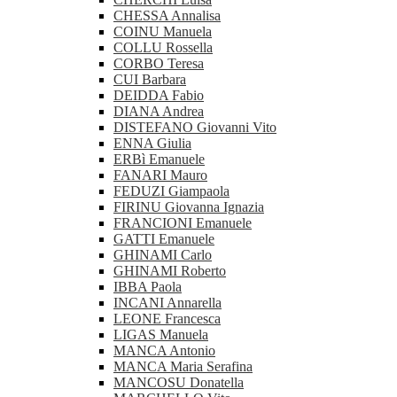
CHESSA Annalisa
COINU Manuela
COLLU Rossella
CORBO Teresa
CUI Barbara
DEIDDA Fabio
DIANA Andrea
DISTEFANO Giovanni Vito
ENNA Giulia
ERBì Emanuele
FANARI Mauro
FEDUZI Giampaola
FIRINU Giovanna Ignazia
FRANCIONI Emanuele
GATTI Emanuele
GHINAMI Carlo
GHINAMI Roberto
IBBA Paola
INCANI Annarella
LEONE Francesca
LIGAS Manuela
MANCA Antonio
MANCA Maria Serafina
MANCOSU Donatella