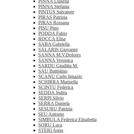
PINNA Luisella
PINNA Stefania
PINTUS Salvatore
PIRAS Patrizia
PIRAS Rossana
PISU Pino
PODDA Fabio
ROCCA Elisa
SABA Gabriella
SALARIS Giovanni
SANNA M.V.Dolores
SANNA Veronica
SARDU Giuditta M.
SAU Battistino
SCANU Carlo Ignazio
SCHIRRA Marisella
SCINTU Federica
SEDDA Jndira
SERPI Silvio
SERRA Daniela
SESURU Patrizia
SEU Antonio
SIMBULA Federica Elisabetta
SORU Luca
STERI Anna