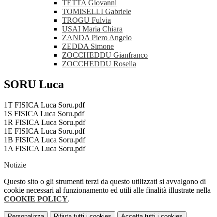
TETTA Giovanni
TOMISELLI Gabriele
TROGU Fulvia
USAI Maria Chiara
ZANDA Piero Angelo
ZEDDA Simone
ZOCCHEDDU Gianfranco
ZOCCHEDDU Rosella
SORU Luca
1T FISICA Luca Soru.pdf
1S FISICA Luca Soru.pdf
1R FISICA Luca Soru.pdf
1E FISICA Luca Soru.pdf
1B FISICA Luca Soru.pdf
1A FISICA Luca Soru.pdf
Notizie
Questo sito o gli strumenti terzi da questo utilizzati si avvalgono di
cookie necessari al funzionamento ed utili alle finalità illustrate nella
COOKIE POLICY
.
Personalizza
Rifiuta tutti
i cookies
Accetta tutti
i cookies