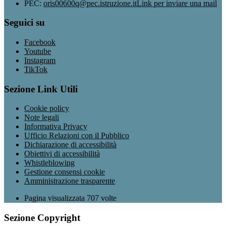
PEC:
oris00600q@pec.istruzione.it
Link per inviare una mail
Seguici su
Facebook
Youtube
Instagram
TikTok
Sezione Link Utili
Cookie policy
Note legali
Informativa Privacy
Ufficio Relazioni con il Pubblico
Dichiarazione di accessibilità
Obiettivi di accessibilità
Whistleblowing
Gestione consensi cookie
Amministrazione trasparente
Pagina visualizzata
707
volte
Sezione Copyright