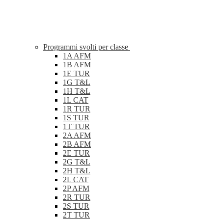
Programmi svolti per classe
1A AFM
1B AFM
1E TUR
1G T&L
1H T&L
1L CAT
1R TUR
1S TUR
1T TUR
2A AFM
2B AFM
2E TUR
2G T&L
2H T&L
2L CAT
2P AFM
2R TUR
2S TUR
2T TUR