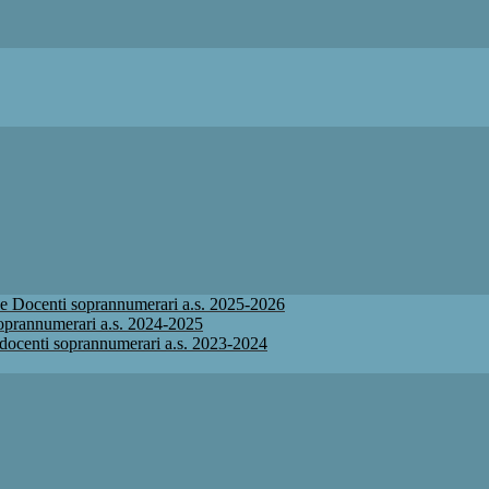
ione Docenti soprannumerari a.s. 2025-2026
 soprannumerari a.s. 2024-2025
ne docenti soprannumerari a.s. 2023-2024