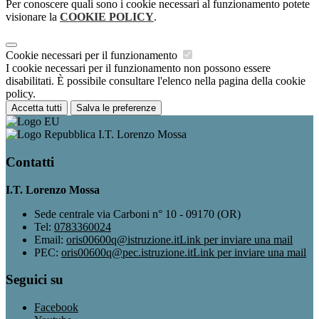
Per conoscere quali sono i cookie necessari al funzionamento potete
visionare la
COOKIE POLICY
.
Cookie necessari per il funzionamento
I cookie necessari per il funzionamento non possono essere
disabilitati. È possibile consultare l'elenco nella pagina della cookie
policy.
Accetta tutti
Salva le preferenze
I.T. Lorenzo Mossa
Contatti
I.T. Lorenzo Mossa
Sede centrale via Carboni n° 10 - 09170 (OR)
Tel:
0783360024
Email:
oris00600q@istruzione.it
Link per inviare una mail
PEC:
oris00600q@pec.istruzione.it
Link per inviare una mail
Seguici su
Facebook