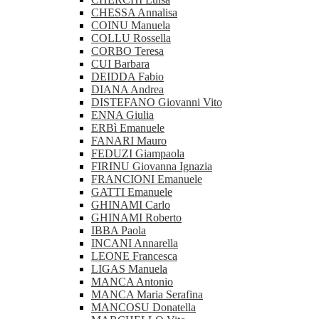
CHESSA Annalisa
COINU Manuela
COLLU Rossella
CORBO Teresa
CUI Barbara
DEIDDA Fabio
DIANA Andrea
DISTEFANO Giovanni Vito
ENNA Giulia
ERBì Emanuele
FANARI Mauro
FEDUZI Giampaola
FIRINU Giovanna Ignazia
FRANCIONI Emanuele
GATTI Emanuele
GHINAMI Carlo
GHINAMI Roberto
IBBA Paola
INCANI Annarella
LEONE Francesca
LIGAS Manuela
MANCA Antonio
MANCA Maria Serafina
MANCOSU Donatella