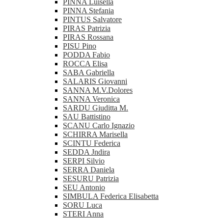
PINNA Luisella
PINNA Stefania
PINTUS Salvatore
PIRAS Patrizia
PIRAS Rossana
PISU Pino
PODDA Fabio
ROCCA Elisa
SABA Gabriella
SALARIS Giovanni
SANNA M.V.Dolores
SANNA Veronica
SARDU Giuditta M.
SAU Battistino
SCANU Carlo Ignazio
SCHIRRA Marisella
SCINTU Federica
SEDDA Jndira
SERPI Silvio
SERRA Daniela
SESURU Patrizia
SEU Antonio
SIMBULA Federica Elisabetta
SORU Luca
STERI Anna