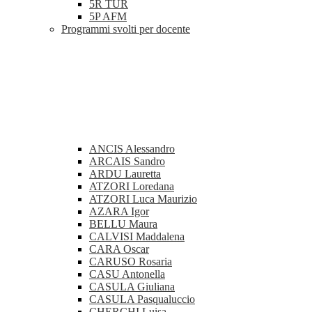
5R TUR
5P AFM
Programmi svolti per docente
ANCIS Alessandro
ARCAIS Sandro
ARDU Lauretta
ATZORI Loredana
ATZORI Luca Maurizio
AZARA Igor
BELLU Maura
CALVISI Maddalena
CARA Oscar
CARUSO Rosaria
CASU Antonella
CASULA Giuliana
CASULA Pasqualuccio
CHERCHI Luisa