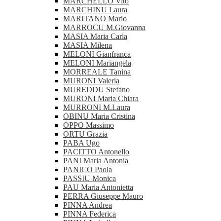
MARCHELLO Vito
MARCHINU Laura
MARITANO Mario
MARROCU M.Giovanna
MASIA Maria Carla
MASIA Milena
MELONI Gianfranca
MELONI Mariangela
MORREALE Tanina
MURONI Valeria
MUREDDU Stefano
MURONI Maria Chiara
MURRONI M.Laura
OBINU Maria Cristina
OPPO Massimo
ORTU Grazia
PABA Ugo
PACITTO Antonello
PANI Maria Antonia
PANICO Paola
PASSIU Monica
PAU Maria Antonietta
PERRA Giuseppe Mauro
PINNA Andrea
PINNA Federica