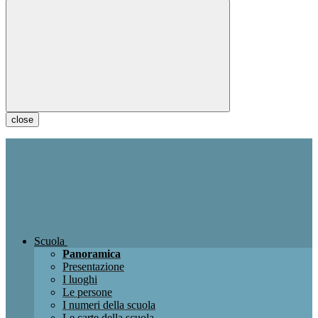
close
Scuola
Panoramica
Presentazione
I luoghi
Le persone
I numeri della scuola
Le carte della scuola