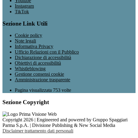
Youtube
Instagram
TikTok
Sezione Link Utili
Cookie policy
Note legali
Informativa Privacy
Ufficio Relazioni con il Pubblico
Dichiarazione di accessibilità
Obiettivi di accessibilità
Whistleblowing
Gestione consensi cookie
Amministrazione trasparente
Pagina visualizzata
753
volte
Sezione Copyright
Copyright 2026 | Engineered and powered by Gruppo Spaggiari
Parma S.p.A. | Divisione Publishing & New Social Media
Disclaimer trattamento dati personali