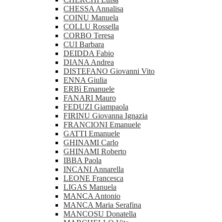
CHESSA Annalisa
COINU Manuela
COLLU Rossella
CORBO Teresa
CUI Barbara
DEIDDA Fabio
DIANA Andrea
DISTEFANO Giovanni Vito
ENNA Giulia
ERBì Emanuele
FANARI Mauro
FEDUZI Giampaola
FIRINU Giovanna Ignazia
FRANCIONI Emanuele
GATTI Emanuele
GHINAMI Carlo
GHINAMI Roberto
IBBA Paola
INCANI Annarella
LEONE Francesca
LIGAS Manuela
MANCA Antonio
MANCA Maria Serafina
MANCOSU Donatella