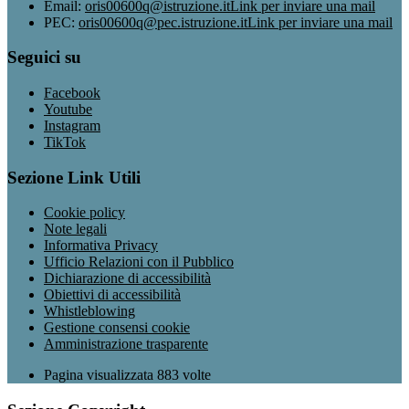
Email:
oris00600q@istruzione.it
Link per inviare una mail
PEC:
oris00600q@pec.istruzione.it
Link per inviare una mail
Seguici su
Facebook
Youtube
Instagram
TikTok
Sezione Link Utili
Cookie policy
Note legali
Informativa Privacy
Ufficio Relazioni con il Pubblico
Dichiarazione di accessibilità
Obiettivi di accessibilità
Whistleblowing
Gestione consensi cookie
Amministrazione trasparente
Pagina visualizzata
883
volte