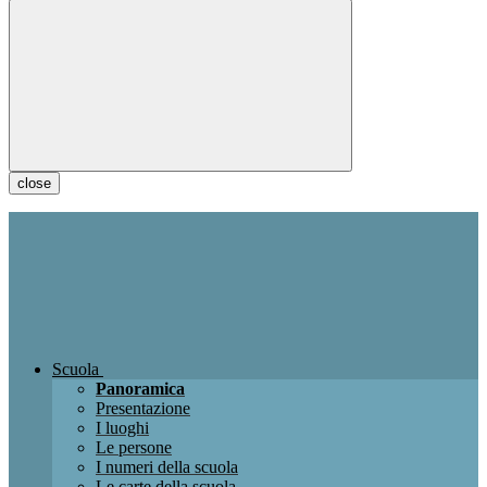
close
Scuola
Panoramica
Presentazione
I luoghi
Le persone
I numeri della scuola
Le carte della scuola