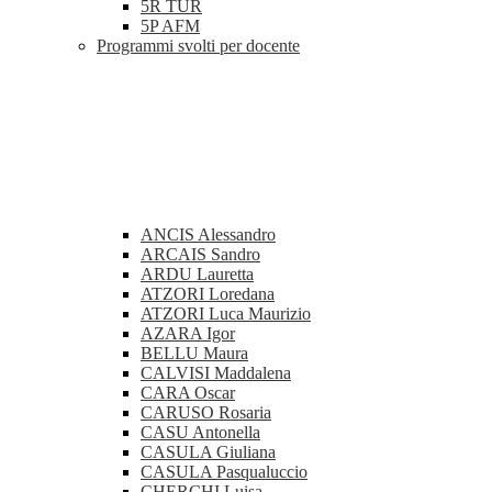
5R TUR
5P AFM
Programmi svolti per docente
ANCIS Alessandro
ARCAIS Sandro
ARDU Lauretta
ATZORI Loredana
ATZORI Luca Maurizio
AZARA Igor
BELLU Maura
CALVISI Maddalena
CARA Oscar
CARUSO Rosaria
CASU Antonella
CASULA Giuliana
CASULA Pasqualuccio
CHERCHI Luisa