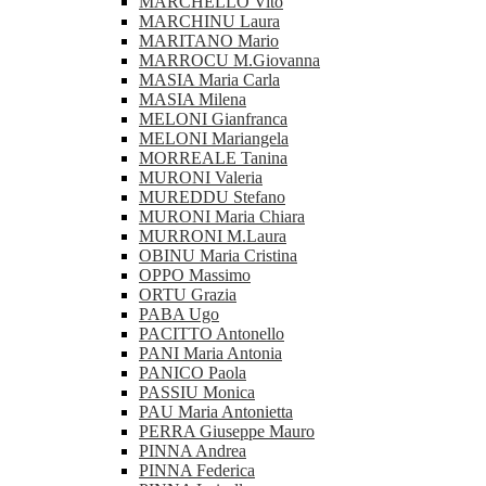
MARCHELLO Vito
MARCHINU Laura
MARITANO Mario
MARROCU M.Giovanna
MASIA Maria Carla
MASIA Milena
MELONI Gianfranca
MELONI Mariangela
MORREALE Tanina
MURONI Valeria
MUREDDU Stefano
MURONI Maria Chiara
MURRONI M.Laura
OBINU Maria Cristina
OPPO Massimo
ORTU Grazia
PABA Ugo
PACITTO Antonello
PANI Maria Antonia
PANICO Paola
PASSIU Monica
PAU Maria Antonietta
PERRA Giuseppe Mauro
PINNA Andrea
PINNA Federica