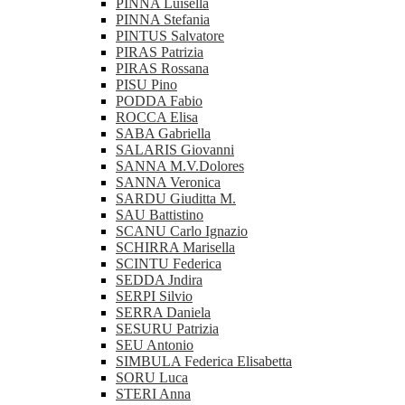
PINNA Luisella
PINNA Stefania
PINTUS Salvatore
PIRAS Patrizia
PIRAS Rossana
PISU Pino
PODDA Fabio
ROCCA Elisa
SABA Gabriella
SALARIS Giovanni
SANNA M.V.Dolores
SANNA Veronica
SARDU Giuditta M.
SAU Battistino
SCANU Carlo Ignazio
SCHIRRA Marisella
SCINTU Federica
SEDDA Jndira
SERPI Silvio
SERRA Daniela
SESURU Patrizia
SEU Antonio
SIMBULA Federica Elisabetta
SORU Luca
STERI Anna